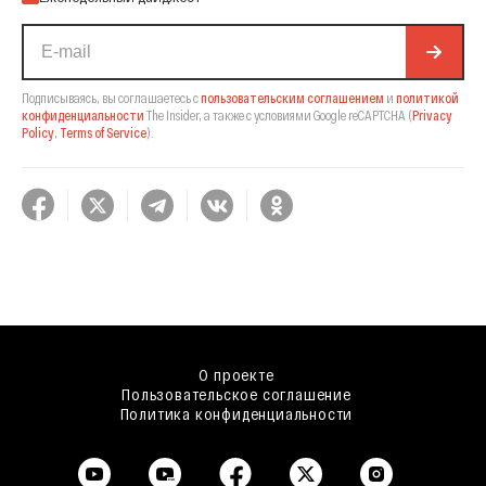
Подписываясь, вы соглашаетесь с
пользовательским соглашением
и
политикой
конфиденциальности
The Insider,
а также с условиями Google reCAPTCHA
(
Privacy
Policy
,
Terms of Service
).
О проекте
Пользовательское соглашение
Политика конфиденциальности