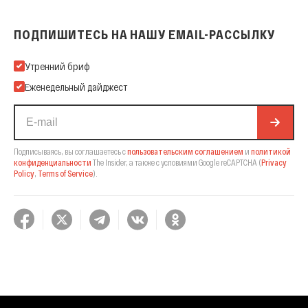
ПОДПИШИТЕСЬ НА НАШУ EMAIL-РАССЫЛКУ
Подпишитесь на нашу Email-рассылку
Утренний бриф
Еженедельный дайджест
Подписываясь, вы соглашаетесь с
пользовательским соглашением
и
политикой
конфиденциальности
The Insider,
а также с условиями Google reCAPTCHA
(
Privacy
Policy
,
Terms of Service
).