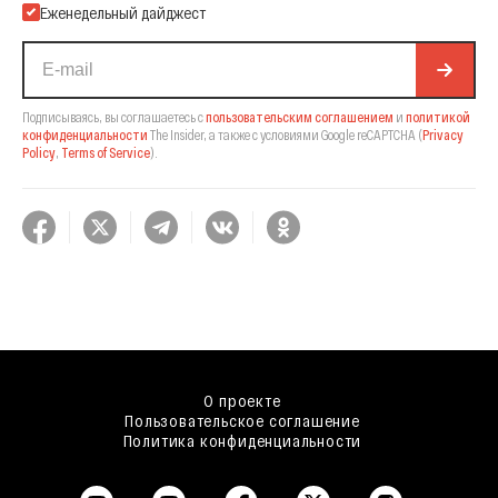
Еженедельный дайджест
Подписываясь, вы соглашаетесь с
пользовательским соглашением
и
политикой
конфиденциальности
The Insider,
а также с условиями Google reCAPTCHA
(
Privacy
Policy
,
Terms of Service
).
О проекте
Пользовательское соглашение
Политика конфиденциальности