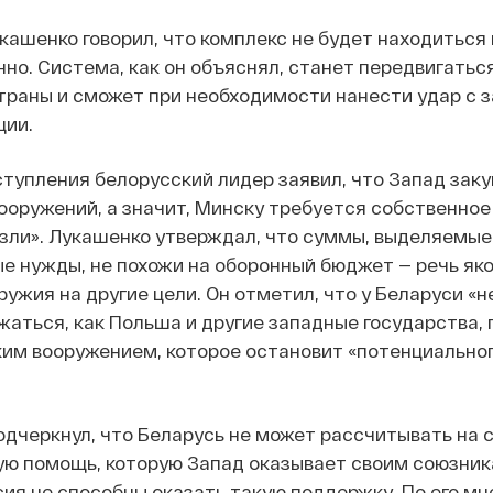
укашенко говорил, что комплекс не будет находиться
но. Система, как он объяснял, станет передвигатьс
раны и сможет при необходимости нанести удар с 
ции.
ступления белорусский лидер заявил, что Запад зак
оружений, а значит, Минску требуется собственное 
езли». Лукашенко утверждал, что суммы, выделяемы
е нужды, не похожи на оборонный бюджет — речь яко
ужия на другие цели. Он отметил, что у Беларуси «н
жаться, как Польша и другие западные государства,
им вооружением, которое остановит «потенциально
дчеркнул, что Беларусь не может рассчитывать на 
ю помощь, которую Запад оказывает своим союзника
сия не способны оказать такую поддержку. По его мн