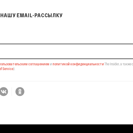
НАШУ EMAIL-РАССЫЛКУ
il-рассылку
пользовательским соглашением
и
политикой конфиденциальности
The Insider,
а также 
f Service
).