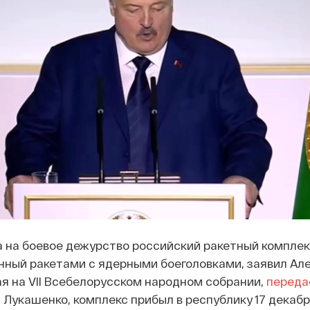
 на боевое дежурство российский ракетный комплек
нный ракетами с ядерными боеголовками, заявил Ал
я на VII Всебелорусском народном собрании,
переда
м Лукашенко, комплекс прибыл в республику 17 декабр