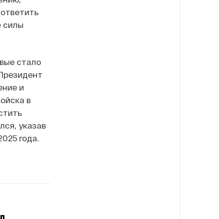
 ответить
е силы
рвые стало
 Президент
ение и
ойска в
стить
лся, указав
025 года.
л