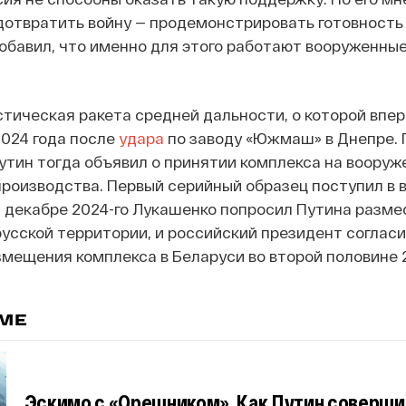
дотвратить войну — продемонстрировать готовность
обавил, что именно для этого работают вооруженны
тическая ракета средней дальности, о которой впе
2024 года после
удара
по заводу «Южмаш» в Днепре.
тин тогда объявил о принятии комплекса на вооруж
производства. Первый серийный образец поступил в в
 В декабре 2024-го Лукашенко попросил Путина разме
усской территории, и российский президент согласи
мещения комплекса в Беларуси во второй половине 2
ЕМЕ
Эскимо с «Орешником». Как Путин соверши