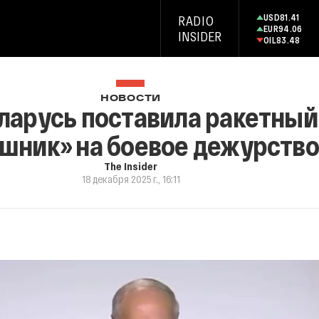
USD
81.41
RADIO
EUR
94.06
INSIDER
OIL
83.48
НОВОСТИ
ларусь поставила ракетный
шник» на боевое дежурство
The Insider
18 декабря 2025 г., 16:11