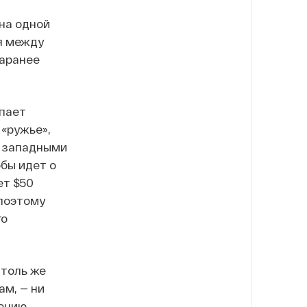
 на одной
я между
заранее
упает
«ружье»,
е западными
бы идет о
ет $50
 поэтому
го
столь же
м, — ни
ению,