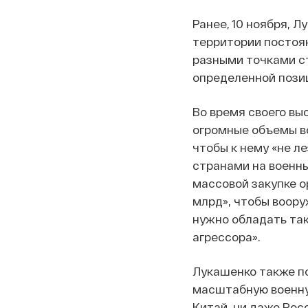
Ранее, 10 ноября, Л
территории постоян
разными точками ст
определенной пози
Во время своего вы
огромные объемы во
чтобы к нему «не л
странами на военны
массовой закупке ор
млрд», чтобы воору
нужно обладать так
агрессора».
Лукашенко также по
масштабную военну
Китай, ни даже Рос