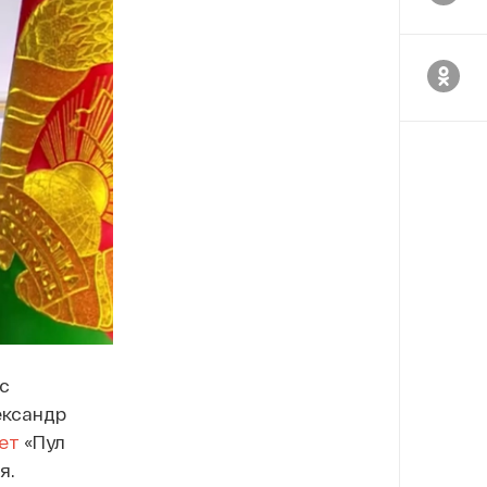
с
ександр
ет
«Пул
я.