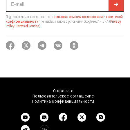
Подписываясь, вы соглашаетесь с
пользовательским соглашением
и
политикой
конфиденциальности
The Insider,
а также с условиями Google reCAPTCHA
(
Privacy
Policy
,
Terms of Service
).
О проекте
Пользовательское соглашение
Политика конфиденциальности
18+