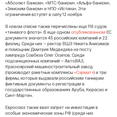
«Абсолют банком», «МТС-банком», «Альфа-банком»,
«Земским банком» и НПО «Истина». Эти
ограничения вступят в силу 12 ноября.
В новом списке также перечислены еще 116 судов
«теневого флота». В еще одном
опубликованном
ЕС
документе значатся 45 российских компаний и 22
физлиц. Среди них — ректор ВШЭ Никита Анисимов
и помощник Дмитрия Медведева на посту
зампреда Совбеза Олег Осипов. Среди
подсанкционных компаний — АвтоВАЗ,
Красноярский машиностроительный завод
(производит ракетные комплексы
«Сармат»
) и три
фирмы, которые выдавали российским танкерам
фиктивные документы о регистрации в
государственных образованиях Аруба, Кюрасао и
Синт-Мартен.
Евросоюз также ввел запрет на инвестиции в
особые экономические зоны РФ (среди них