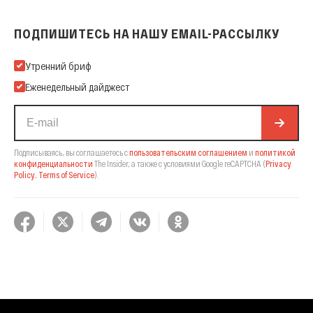
ПОДПИШИТЕСЬ НА НАШУ EMAIL-РАССЫЛКУ
Подпишитесь на нашу Email-рассылку
Утренний бриф
Еженедельный дайджест
Подписываясь, вы соглашаетесь с
пользовательским соглашением
и
политикой
конфиденциальности
The Insider,
а также с условиями Google reCAPTCHA
(
Privacy
Policy
,
Terms of Service
).