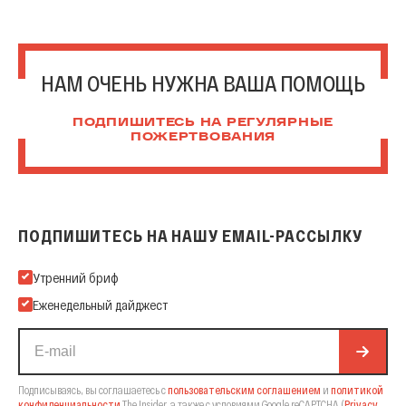
НАМ ОЧЕНЬ НУЖНА ВАША ПОМОЩЬ
ПОДПИШИТЕСЬ НА РЕГУЛЯРНЫЕ
ПОЖЕРТВОВАНИЯ
ПОДПИШИТЕСЬ НА НАШУ EMAIL-РАССЫЛКУ
Подпишитесь на нашу Email-рассылку
Утренний бриф
Еженедельный дайджест
Подписываясь, вы соглашаетесь с
пользовательским соглашением
и
политикой
конфиденциальности
The Insider,
а также с условиями Google reCAPTCHA
(
Privacy