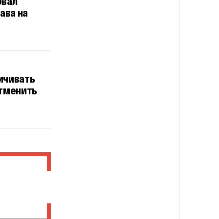
овал
ава на
ичивать
отменить