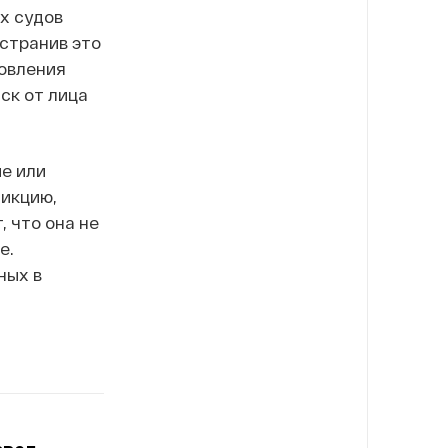
х судов
остранив это
новления
ск от лица
ые или
икцию,
 что она не
е.
ных в