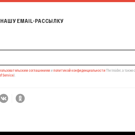
НАШУ EMAIL-РАССЫЛКУ
il-рассылку
пользовательским соглашением
и
политикой конфиденциальности
The Insider,
а также 
f Service
).