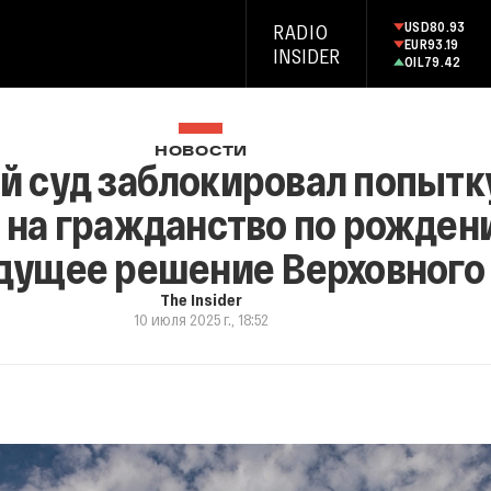
USD
80.93
RADIO
EUR
93.19
INSIDER
OIL
79.42
НОВОСТИ
 суд заблокировал попытк
 на гражданство по рожден
дущее решение Верховного
The Insider
10 июля 2025 г., 18:52