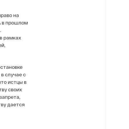
право на
А в прошлом
.
в рамках
ей,
становке
в случае с
что истцы в
тву своих
запрета,
тву дается