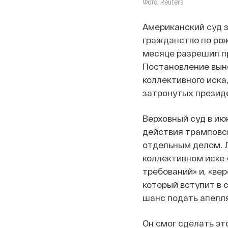
Фото: Reuters
Американский суд з
гражданство по рож
месяце разрешил п
Постановление вын
коллективного иска
затронутых презид
Верховный суд в и
действия трамповск
отдельным делом. Л
коллективном иске
требований» и, «ве
который вступит в 
шанс подать апелл
Он смог сделать эт