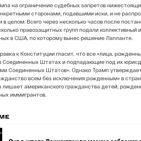
мпа на ограничение судебных запретов нижестоящи
конкретными сторонами, подавшими иски, и не распр
и в целом. Всего через несколько часов после поста
сколько правозащитных групп подали коллективный и
ных в США, по которому вынес решение Лапланте.
авка к Конституции гласит, что все «лица, рожденн
в Соединенных Штатах и подпадающие под их юрисд
ми Соединенных Штатов». Однако Трамп утверждает,
ажданство всем без исключения рожденным» в стран
з лишает американского гражданства детей, рожден
ных иммигрантов.
ЕМЕ