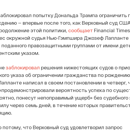
аблокировал попытку Дональда Трампа ограничить 
дению — впервые после того, как Верховный суд СШ
родолжение этой политики,
сообщает
Financial Times
ес окружной судья Нью-Гэмпшира Джозеф Лапланте 
, поданного правозащитными группами от имени дет
ентским указом.
юне
заблокировал
решения нижестоящих судов о прио
ого указа об ограничении гражданства по рождению 
апланте написал в своем постановлении в четверг, 
 «продемонстрировали вероятность успеха по сущес
роятно, понесут непоправимый ущерб» без судебного 
силу через семь дней, в течение которых правительс
яцию.
о потому, что Верховный суд удовлетворил запрос