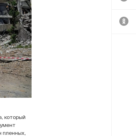
, который
кумент
н пленных,