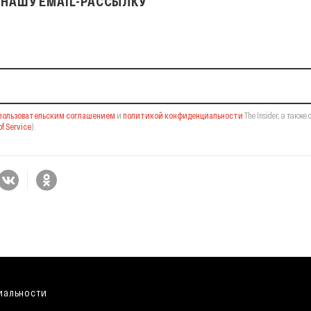
НАШУ EMAIL-РАССЫЛКУ
il-рассылку
пользовательским соглашением
и
политикой конфиденциальности
The Insider,
а также 
f Service
).
иальности