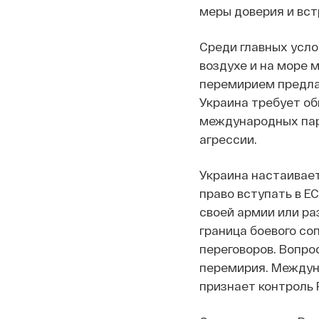
меры доверия и вст
Среди главных усло
воздухе и на море 
перемирием предла
Украина требует об
международных парт
агрессии.
Украина настаивает
право вступать в Е
своей армии или ра
граница боевого со
переговоров. Вопро
перемирия. Междун
признает контроль 