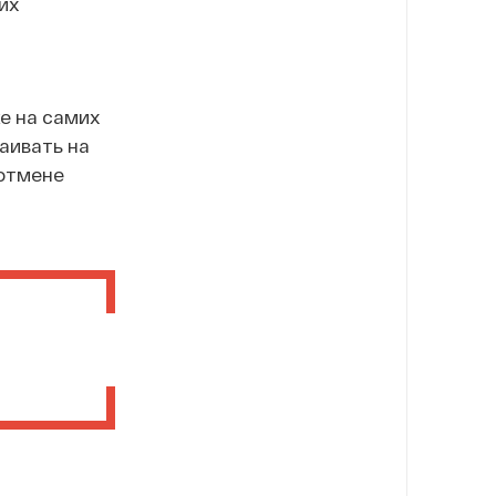
их
е на самих
аивать на
 отмене