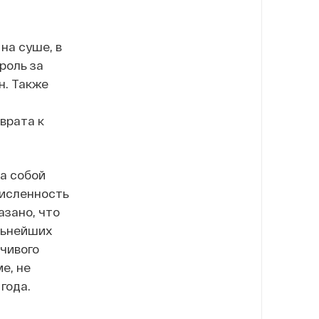
на суше, в
роль за
н. Также
врата к
за собой
численность
азано, что
льнейших
чивого
е, не
года.