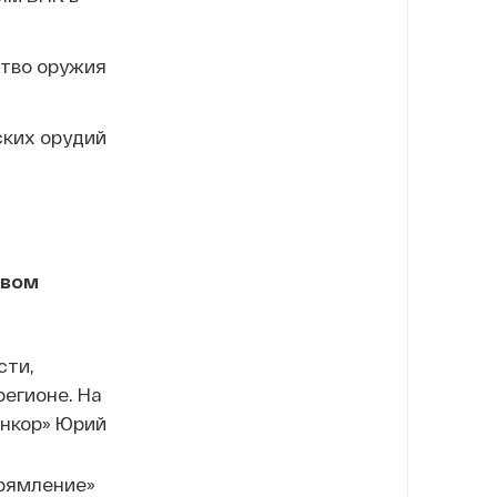
ство оружия
ских орудий
овом
сти,
егионе. На
енкор» Юрий
прямление»