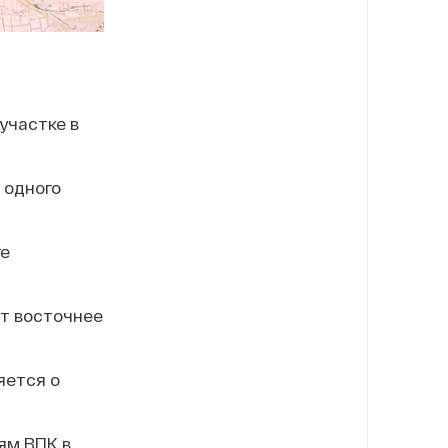
участке в
 одного
ге
т восточнее
яется о
ям ВПК в