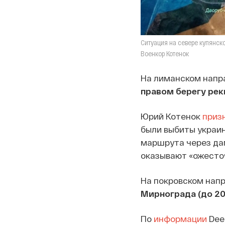
Ситуация на севере купянск
Военкор Котенок
На лиманском напр
правом берегу ре
Юрий Котенок
приз
были выбиты украин
маршрута через дам
оказывают «ожесто
На покровском нап
Мирнограда (до 20
По
информации
Deep