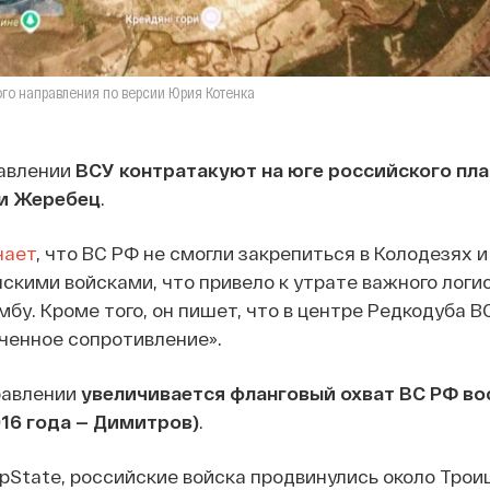
ого направления по версии Юрия Котенка
авлении
ВСУ контратакуют на юге российского пл
ки Жеребец
.
нает
, что ВС РФ не смогли закрепиться в Колодезях 
скими войсками, что привело к утрате важного логи
бу. Кроме того, он пишет, что в центре Редкодуба В
ченное сопротивление».
равлении
увеличивается фланговый охват ВС РФ во
16 года — Димитров)
.
State, российские войска продвинулись около Троиц