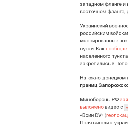
западном фланге и в
восточном фланге, 
Украинский военно
российским войскам
массированные воз
сутки. Как
сообщае
населенного пункта
закрепились в Попо
На южно-донецком 
границ Запорожск
Минобороны РФ
за
выложено
видео с
«Воин DV» (
геолокац
Поля вышли к укра