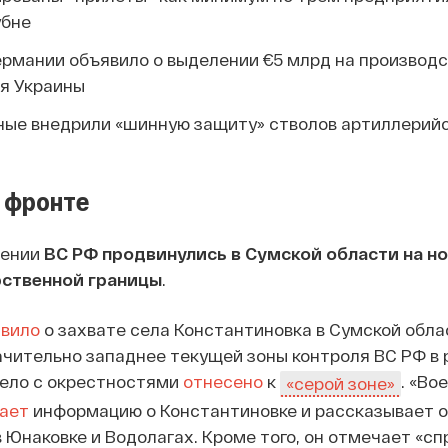
убне
ермании объявило о выделении €5 млрд на производ
ля Украины
ные внедрили «шинную защиту» стволов артиллерий
 фронте
лении
ВС РФ продвинулись в Сумской области на н
рственной границы
.
явило
о захвате села Константиновка в Сумской обла
чительно западнее текущей зоны контроля ВС РФ в р
ело с окрестностями
отнесено
к
. «Во
«серой зоне»
ает
информацию о Константиновке и рассказывает о
 Юнаковке и Водолагах. Кроме того, он отмечает «с