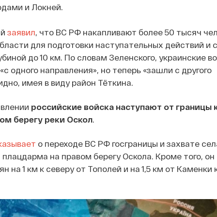
дами и Локней.
ий
заявил
, что ВС РФ накапливают более 50 тысяч че
бласти для подготовки наступательных действий и 
убиной до 10 км. По словам Зеленского, украинские 
«с одного направления», но теперь «зашли с другого
дно, имея в виду район Тёткина.
авлении
российские войска наступают от границы 
ом берегу реки Оскол
.
казывает
о переходе ВС РФ госграницы и захвате се
т плацдарма на правом берегу Оскола. Кроме того, о
 на 1 км к северу от Тополей и на 1,5 км от Каменки 