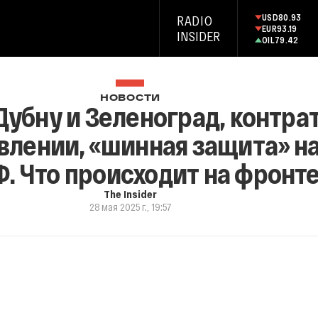
USD
80.93
RADIO
EUR
93.19
INSIDER
OIL
79.42
НОВОСТИ
Дубну и Зеленоград, контра
влении, «шинная защита» н
Ф. Что происходит на фронт
The Insider
28 мая 2025 г., 19:57