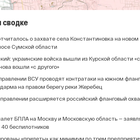
 сводке
читалось о захвате села Константиновка на новом 
лосе Сумской области
ий: украинские войска вышли из Курской области «с
нова вошли «с другого»
правлении ВСУ проводят контратаки на южном флан
цдарма на правом берегу реки Жеребец
аправлении расширяется российский фланговый охва
алет БПЛА на Москву и Московскую область — заявл
 40 беспилотников
ированы «прилеты» как минимум по трем предприяти