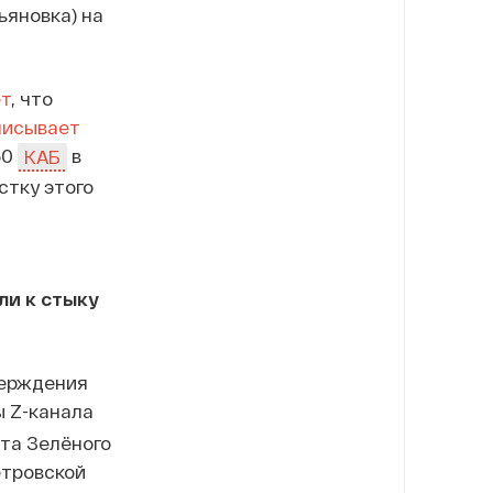
ьяновка) на
т
, что
писывает
50
в
КАБ
стку этого
и к стыку
верждения
 Z-канала
ата Зелёного
етровской