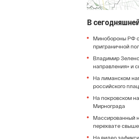
В сегодняшней
Минобороны РФ от
приграничной по
Владимир Зеленск
направления» и с
На лиманском на
российского пла
На покровском н
Мирнограда
Массированный н
перехвате свыше
На видео зафикс