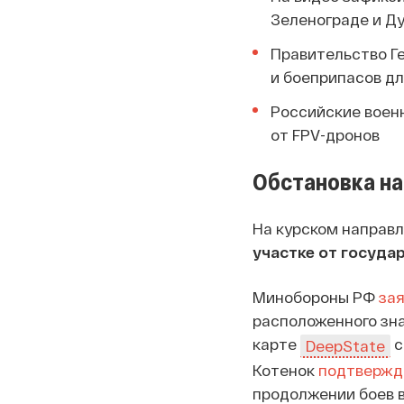
Зеленограде и Д
Правительство Г
и боеприпасов д
Российские воен
от FPV-дронов
Обстановка на
На курском направ
участке от госуда
Минобороны РФ
за
расположенного зна
карте
с
DeepState
Котенок
подтвержд
продолжении боев в