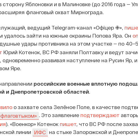
 сторону Яблоновки и в Малиновке (до 2016 года — Ул
расширяя фланговый охват Мирнограда.
служащий, ведущий Telegram-канал «Офіцер ✙»,
пише
 удалось зайти на южные окраины Попова Яра. Он
о
душные удары противника на этом участке — по 40–
т
Юрий Котенок, ВС РФ заняли Полтавку и ведут зачи
, одновременно развивая наступление на Русин Яр, и
вом Яре.
направлении
российские военные вплотную подошл
ой и Днепропетровской областей
.
явило
о захвате села Зелёное Поле, в качестве подт
. Это заявление
подтверждают
авторы
«флаговтыком»
ия
). «Военкор» Котенок
пишет
, что ВС РФ после захв
инской линии
на стыке Запорожской и Днепроп
ИФС