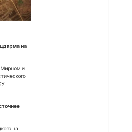
ацдарма на
и Мирном и
стического
СУ
сточнее
кого на