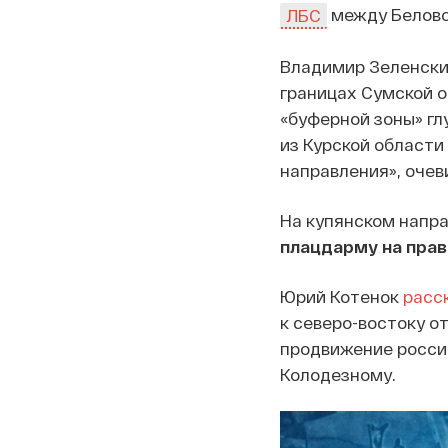
между Белово
ЛБС
Владимир Зеленск
границах Сумской о
«буферной зоны» гл
из Курской области 
направления», очеви
На купянском напр
плацдарму на прав
Юрий Котенок
расс
к северо-востоку о
продвижение россиян
Колодезному.