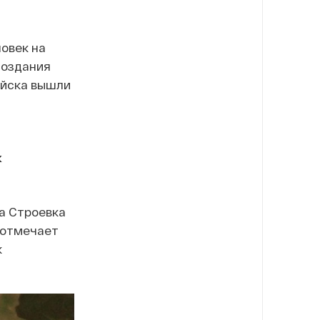
ловек на
создания
войска вышли
к
ла Строевка
н отмечает
к