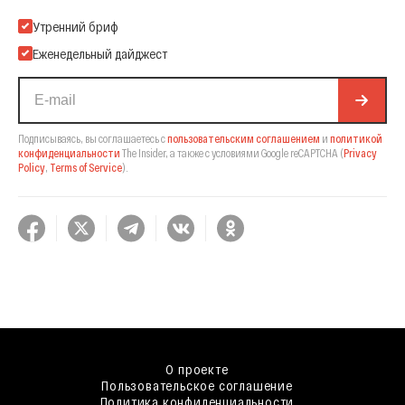
Подпишитесь на нашу Email-рассылку
Утренний бриф
Еженедельный дайджест
Подписываясь, вы соглашаетесь с
пользовательским соглашением
и
политикой
конфиденциальности
The Insider,
а также с условиями Google reCAPTCHA
(
Privacy
Policy
,
Terms of Service
).
О проекте
Пользовательское соглашение
Политика конфиденциальности