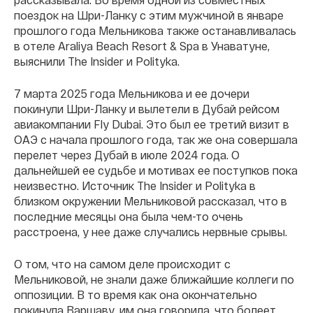
поездок на Шри-Ланку с этим мужчиной в январе
прошлого года Мельникова также останавливалась
в отеле Araliya Beach Resort & Spa в Унаватуне,
выяснили The Insider и Polityka.
7 марта 2025 года Мельникова и ее дочери
покинули Шри-Ланку и вылетели в Дубай рейсом
авиакомпании Fly Dubai. Это был ее третий визит в
ОАЭ с начала прошлого года, так же она совершала
перелет через Дубай в июле 2024 года. О
дальнейшей ее судьбе и мотивах ее поступков пока
неизвестно. Источник The Insider и Polityka в
близком окружении Мельниковой рассказал, что в
последние месяцы она была чем-то очень
расстроена, у нее даже случались нервные срывы.
О том, что на самом деле происходит с
Мельниковой, не знали даже ближайшие коллеги по
оппозиции. В то время как она окончательно
покинула Варшаву, им она говорила, что болеет