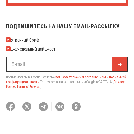
ПОДПИШИТЕСЬ НА НАШУ EMAIL-РАССЫЛКУ
Подпишитесь на нашу Email-рассылку
Утренний бриф
Еженедельный дайджест
Подписываясь, вы соглашаетесь с
пользовательским соглашением
и
политикой
конфиденциальности
The Insider,
а также с условиями Google reCAPTCHA
(
Privacy
Policy
,
Terms of Service
).