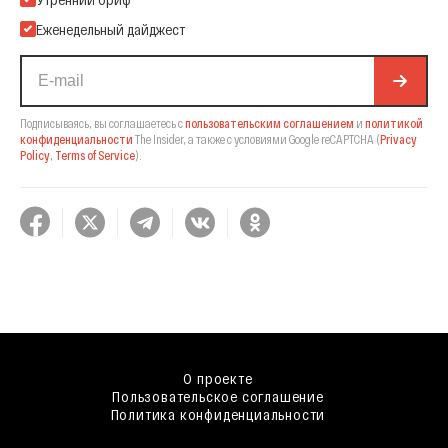
Еженедельный дайджест
Подписываясь, вы соглашаетесь с
пользовательским соглашением
и
политикой
конфиденциальности
The Insider,
а также с условиями Google reCAPTCHA
(
Privacy
Policy
,
Terms of Service
).
О проекте
Пользовательское соглашение
Политика конфиденциальности