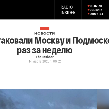
OIL
82.38
RADIO
USD
82.17
INSIDER
EUR
94.84
НОВОСТИ
таковали Москву и Подмоск
раз за неделю
The Insider
14 марта 2025 г., 06:32