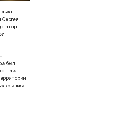
олько
ы Сергея
ернатор
ри
в
ра был
естева,
территории
заселились