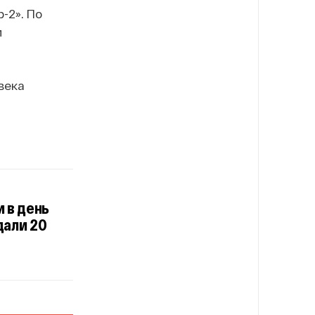
-2». По
и
века
 в день
дали 20