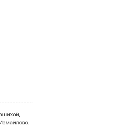
ашихой,
 Измайлово.