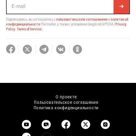
Подписываясь, вы соглашаетесь с
пользовательским соглашением
и
политикой
конфиденциальности
The Insider,
а также с условиями Google reCAPTCHA
(
Privacy
Policy
,
Terms of Service
).
О проекте
Пользовательское соглашение
Политика конфиденциальности