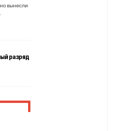
чно вынесли
.
вый разряд