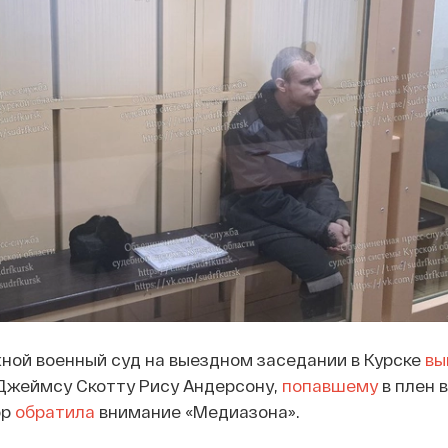
ной военный суд на выездном заседании в Курске
вы
 Джеймсу Скотту Рису Андерсону,
попавшему
в плен в
ор
обратила
внимание «Медиазона».