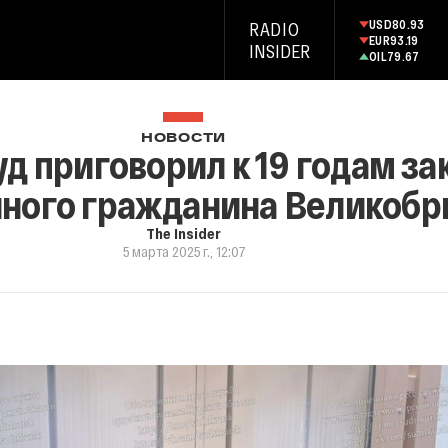
USD
80.93
RADIO
EUR
93.19
INSIDER
OIL
79.67
НОВОСТИ
д приговорил к 19 годам з
ного гражданина Великобр
The Insider
5 марта 2025 г., 12:07