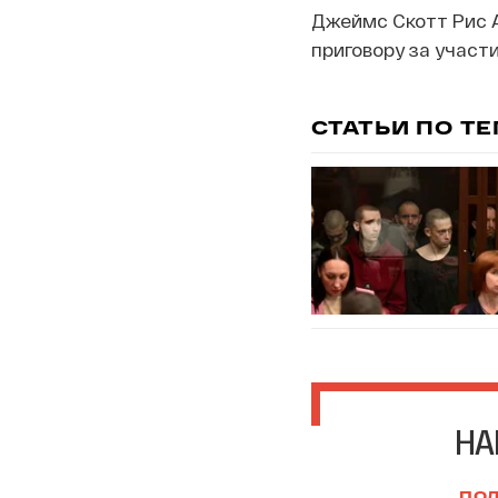
Джеймс Скотт Рис А
приговору за участ
СТАТЬИ ПО Т
НА