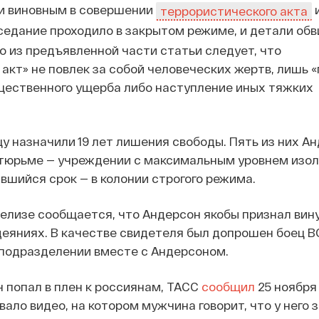
и виновным в совершении
террористического акта
аседание проходило в закрытом режиме, и детали обв
 из предъявленной части статьи следует, что
акт» не повлек за собой человеческих жертв, лишь 
щественного ущерба либо наступление иных тяжких
у назначили 19 лет лишения свободы. Пять из них А
 тюрьме — учреждении с максимальным уровнем изол
авшийся срок — в колонии строгого режима.
елизе сообщается, что Андерсон якобы признал вину
яниях. В качестве свидетеля был допрошен боец В
 подразделении вместе с Андерсоном.
н попал в плен к россиянам, ТАСС
сообщил
25 ноября 
вало видео, на котором мужчина говорит, что у него 