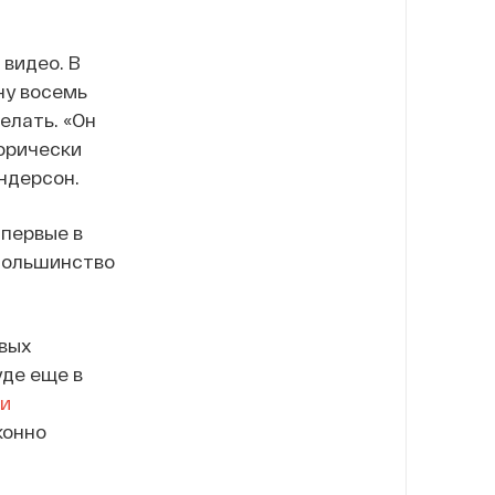
 видео. В
ину восемь
елать. «Он
горически
ндерсон.
 первые в
Большинство
евых
уде еще в
и
конно