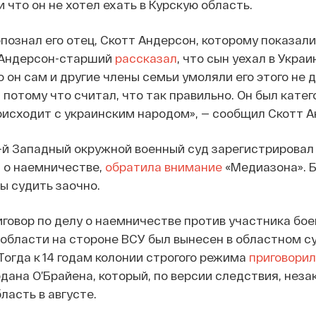
 что он не хотел ехать в Курскую область.
познал его отец, Скотт Андерсон, которому показали
l Андерсон-старший
рассказал
, что сын уехал в Укра
 он сам и другие члены семьи умоляли его этого не д
 потому что считал, что так правильно. Он был кате
роисходит с украинским народом», — сообщил Скотт А
-й Западный окружной военный суд зарегистрировал
л о наемничестве,
обратила внимание
«Медиазона». 
ы судить заочно.
говор по делу о наемничестве против участника бо
 области на стороне ВСУ был вынесен в областном с
Тогда к 14 годам колонии строгого режима
приговорил
ана О’Брайена, который, по версии следствия, неза
ласть в августе.