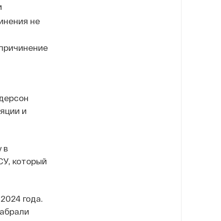
и
инения не
«причинение
ндерсон
яции и
 в
СУ, который
2024 года.
забрали