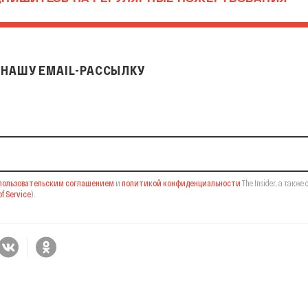
ПИШИТЕСЬ НА РЕГУЛЯРНЫЕ ПОЖЕРТВОВАНИЯ
НАШУ EMAIL-РАССЫЛКУ
il-рассылку
пользовательским соглашением
и
политикой конфиденциальности
The Insider,
а также 
f Service
).