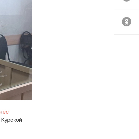
нес
 Курской