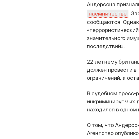
Андерсона признал
. З
наемничестве
сообщаются. Однако
«террористический 
значительного иму
последствий».
22-летнему британц
должен провести в
ограничений, а ост
В судебном пресс-р
инкриминируемых де
находился в одном
О том, что Андерсо
Агентство опублико