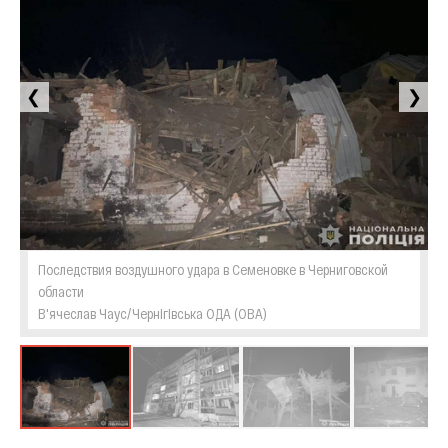
❮
❯
Последствия воздушного удара в Семеновке в Черниговской
области
В'ячеслав Чаус/Чернігівська ОДА (ОВА)