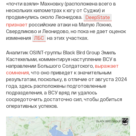
«почти взяли» Махновку (расположена всего в
нескольких километрах к югу от Суджи) и
продвинулись около Леонидова.
DeepState
признает
российские атаки на Малую Локню,
Свердликово и Леонидово, но пока не дает оценок
изменения
на этих участках.
ЛБС
Аналитик OSINT-группы Black Bird Group Эмиль
Кастехельми, комментируя наступление ВСУ в
направлении Большого Солдатского,
выражает
сомнения
, что оно приведет к значительным
результатам, поскольку, в отличие от августа 2024
года, здесь расположены подготовленные
подразделения, а ВСУ вряд ли удалось
сосредоточить достаточно сил, чтобы добиться
оперативных успехов.