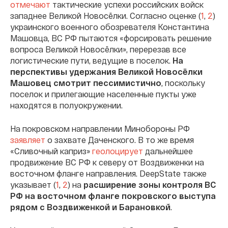
отмечают
тактические успехи российских войск
западнее Великой Новосёлки. Согласно оценке (
1
,
2
)
украинского военного обозревателя Константина
Машовца, ВС РФ пытаются «форсировать решение
вопроса Великой Новосёлки», перерезав все
логистические пути, ведущие в поселок.
На
перспективы удержания Великой Новосёлки
Машовец смотрит пессимистично
, поскольку
поселок и прилегающие населенные пукты уже
находятся в полуокружении.
На покровском направлении Минобороны РФ
заявляет
о захвате Даченского. В то же время
«Сливочный каприз»
геолоцирует
дальнейшее
продвижение ВС РФ к северу от Воздвиженки на
восточном фланге направления. DeepState также
указывает (
1
,
2
) на
расширение зоны контроля ВС
РФ на восточном фланге покровского выступа
рядом с Воздвиженкой и Барановкой
.