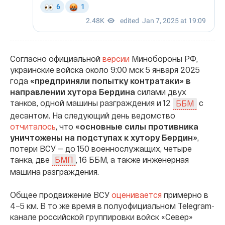
Согласно официальной
версии
Минобороны РФ,
украинские войска около 9:00 мск 5 января 2025
года
«предприняли попытку контратаки» в
направлении хутора Бердина
силами двух
танков, одной машины разграждения и 12
с
ББМ
десантом. На следующий день ведомство
отчиталось
, что
«основные силы противника
уничтожены на подступах к хутору Бердин»
,
потери ВСУ — до 150 военнослужащих, четыре
танка, две
, 16 ББМ, а также инженерная
БМП
машина разграждения.
Общее продвижение ВСУ
оценивается
примерно в
4–5 км. В то же время в полуофициальном Telegram-
канале российской группировки войск «Север»