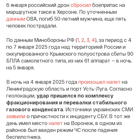
6 января российский дрон
сбросил
боеприпас на
маршрутное такси в Херсоне. По уточненным
данным
ОВА, погиб 50-летний мужчина, еще пять
человек пострадали.
По данным Минобороны РФ (
1
,
2
,
3
,
4
), за период с 4
по 7 января 2025 года над территорией России и
оккупированного Крымского полуострова сбиты 90
БПЛА самолетного типа, из них 61 аппарат — в ночь
на 5 января.
В ночь на 4 января 2025 года
произошел налет
на
Ленинградскую область и порт Усть-Луга. Согласно
геолокации,
удар пришелся по комплексу
фракционирования и перевалки стабильного
газового конденсата
. Источники украинских СМИ
заявили
о причастности к инциденту СБУ. В тот же
день имел место
налет
на Воронеж, в одном из
районов был введен режим ЧС после падения
беспилотника.