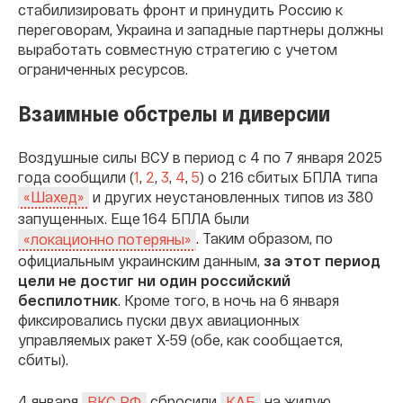
стабилизировать фронт и принудить Россию к
переговорам, Украина и западные партнеры должны
выработать совместную стратегию с учетом
ограниченных ресурсов.
Взаимные обстрелы и диверсии
Воздушные силы ВСУ в период с 4 по 7 января 2025
года сообщили (
1
,
2
,
3
,
4
,
5
) о 216 сбитых БПЛА типа
и других неустановленных типов из 380
«Шахед»
запущенных. Еще 164 БПЛА были
. Таким образом, по
«локационно потеряны»
официальным украинским данным,
за этот период
цели не достиг ни один российский
беспилотник
. Кроме того, в ночь на 6 января
фиксировались пуски двух авиационных
управляемых ракет Х-59 (обе, как сообщается,
сбиты).
4 января
сбросили
на жилую
ВКС РФ
КАБ