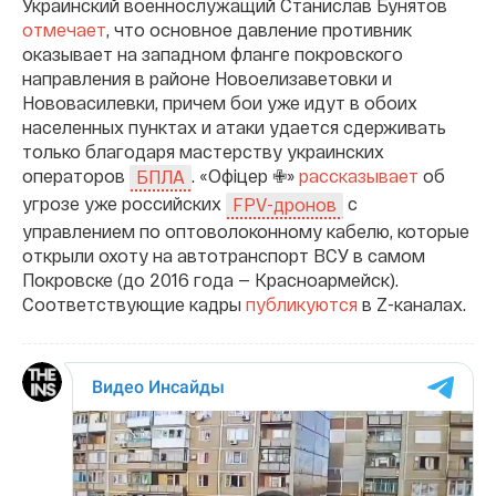
Украинский военнослужащий Станислав Бунятов
отмечает
, что основное давление противник
оказывает на западном фланге покровского
направления в районе Новоелизаветовки и
Нововасилевки, причем бои уже идут в обоих
населенных пунктах и атаки удается сдерживать
только благодаря мастерству украинских
операторов
. «Офіцер ✙»
рассказывает
об
БПЛА
угрозе уже российских
с
FPV-дронов
управлением по оптоволоконному кабелю, которые
открыли охоту на автотранспорт ВСУ в самом
Покровске (до 2016 года — Красноармейск).
Соответствующие кадры
публикуются
в Z-каналах.