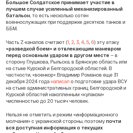
Большое Солдатское принимает участие в
лучшем случае усиленный механизированный
батальон
, то есть несколько сотен
военнослужащих при поддержке десятков танков и
ББМ.
Часть Z-каналов считают (
1
,
2
,
3
,
4
,
5
,
6
) эту атаку
«разведкой боем» и отвлекающим маневром
перед основным ударом в другом месте
—
в
сторону Глушкова, Рыльска, в Брянскую область или
на стыке Курской и Белгородской областей. В
частности, «военкор» Владимир Романов еще 31
декабря 2024 года
написал
о подготовке удара ВСУ
на стыке административных границ Белгородской и
Курской областей накопленным «кулаком»
численностью до 20 тысяч человек.
Нельзя не отметить и режим «информационного
молчания» с украинской стороны, поэтому
почти
вся доступная информация о текущих