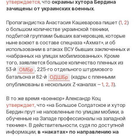
утверждается
, что
окраины хутора Бердина
зачищены от украинских военных
.
Пропагандистка Анастасия Кашеварова пишет (
1
,
2
)
о большом количестве украинской техники,
подбитой группами бывших вагнеровцев, которые
ныне воюют в составе спецназа «Ахмат», и об
использовании в атаках ВСУ бывших заключенных и
«набранных на улицах мобилизованных». Кроме
того, заявляется большое количество пленных из
53-й
, 225-го отдельного штурмового
ОМБр
батальона и 82-й
(кадры с пленными
ОДШБр
опубликованы в нескольких Z-каналах —
1
,
2
,
3
).
В то же время «военкор» Александр Коц
утверждает
, что «на Большое Солдатское и хутор
Бердин прут не наловленные по улицам мобики, а
обученные на Западе профессионалы на западной
технике». В действительности, судя по доступной
информации,
в «накатах» по направлению на