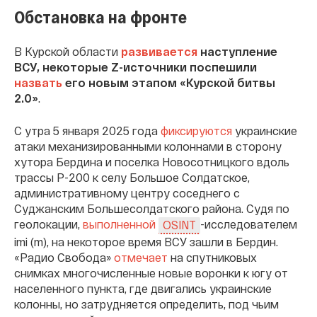
Обстановка на фронте
В Курской области
развивается
наступление
ВСУ, некоторые Z-источники поспешили
назвать
его новым этапом «Курской битвы
2.0»
.
С утра 5 января 2025 года
фиксируются
украинские
атаки механизированными колоннами в сторону
хутора Бердина и поселка Новосотницкого вдоль
трассы Р-200 к селу Большое Солдатское,
административному центру соседнего с
Суджанским Большесолдатского района. Судя по
геолокации,
выполненной
-исследователем
OSINT
imi (m), на некоторое время ВСУ зашли в Бердин.
«Радио Свобода»
отмечает
на спутниковых
снимках многочисленные новые воронки к югу от
населенного пункта, где двигались украинские
колонны, но затрудняется определить, под чьим