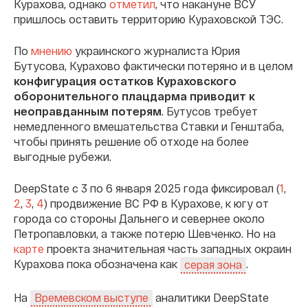
Курахова, однако
отметил
, что накануне ВСУ
пришлось оставить территорию Кураховской ТЭС.
По
мнению
украинского журналиста Юрия
Бутусова, Курахово фактически потеряно и в целом
конфигурация остатков Кураховского
оборонительного плацдарма приводит к
неоправданным потерям
. Бутусов требует
немедленного вмешательства Ставки и Генштаба,
чтобы принять решение об отходе на более
выгодные рубежи.
DeepState с 3 по 6 января 2025 года фиксировал (
1
,
2
,
3
,
4
) продвижение ВС РФ в Курахове, к югу от
города со стороны Дальнего и севернее около
Петропавловки, а также потерю Шевченко. Но на
карте
проекта значительная часть западных окраин
Курахова пока обозначена как
.
серая зона
На
аналитики DeepState
Времевском выступе