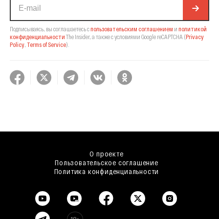
Подписываясь, вы соглашаетесь с
пользовательским соглашением
и
политикой
конфиденциальности
The Insider,
а также с условиями Google reCAPTCHA
(
Privacy
Policy
,
Terms of Service
).
О проекте
Пользовательское соглашение
Политика конфиденциальности