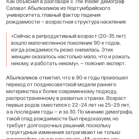
Как объяснил в разговоре с The Insider демограф
Салават Абылкаликов из Нортумбрийского
университета, главный фактор падения
рождаемости — возрастная структура населения:
«Сейчас в репродуктивный возраст (20–35 лет)
вошло малочисленное поколение 90-х годов,
когда рождаемость резко снизилась. Этих
женщин оказалось настолько мало, что и рожать
некому, и работать некому», — пояснил эксперт.
Абылкаликов отметил, что в 90-е годы произошел
переход от позднесоветской модели раннего
материнства к более современному подходу,
распространенному в развитых странах. Возраст
первых родов сместился с 22–24 лет на 25–29 лет,
а в последние годы — и за 30. По мнению демографа,
такой спад рождаемости был предсказуем, но
требует долгосрочных решений, поскольку
структурные изменения затрагивают не только
демографию, но и рынок труда. «Мы видим, как