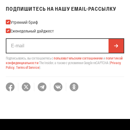
ПОДПИШИТЕСЬ НА НАШУ EMAIL-РАССЫЛКУ
Подпишитесь на нашу Email-рассылку
Утренний бриф
Еженедельный дайджест
Подписываясь, вы соглашаетесь с
пользовательским соглашением
и
политикой
конфиденциальности
The Insider,
а также с условиями Google reCAPTCHA
(
Privacy
Policy
,
Terms of Service
).