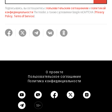
Подписываясь, вы соглашаетесь с
пользовательским соглашением
и
политикой
конфиденциальности
The Insider,
а также с условиями Google reCAPTCHA
(
Privacy
Policy
,
Terms of Service
).
О проекте
Пользовательское соглашение
Политика конфиденциальности
18+