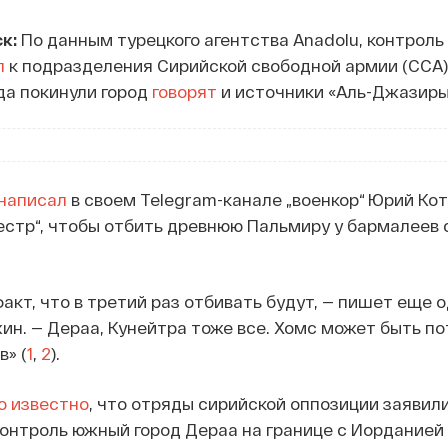
к:
По данным турецкого агентства Anadolu, контроль
л
к подразделения Сирийской свободной армии (ССА).
да покинули город
говорят
и источники «Аль-Джазиры
написал
в своем Telegram-канале „военкор“ Юрий Кот
естр“, чтобы отбить древнюю Пальмиру у бармалеев с
акт, что в третий раз отбивать будут, — пишет еще 
жин. — Дераа, Кунейтра тоже все. Хомс может быть по
» (
1
,
2
).
о известно
, что отряды сирийской оппозиции заявили
контроль южный город Дераа на границе с Иорданией 