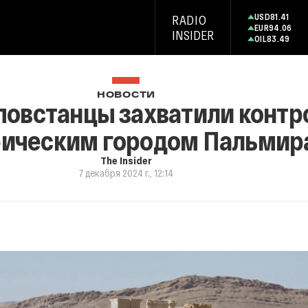
USD
81.41
RADIO
EUR
94.06
INSIDER
OIL
83.49
НОВОСТИ
повстанцы захватили контр
рическим городом Пальмир
The Insider
7 декабря 2024 г., 12:14