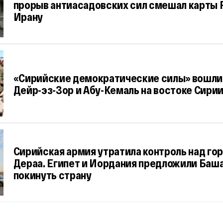
прорыв антиасадовских сил смешал карты 
Ирану
«Сирийские демократические силы» вошли 
Дейр-эз-Зор и Абу-Кемаль на востоке Сири
Cирийская армия утратила контроль над го
Дераа. Египет и Иордания предложили Баш
покинуть страну