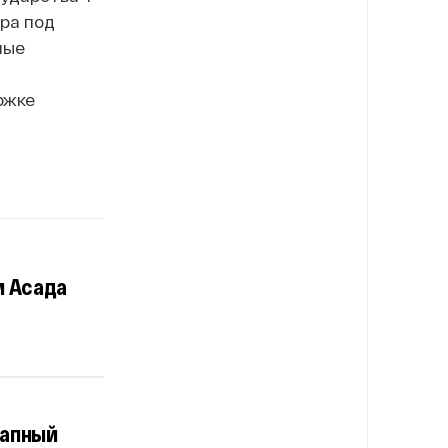
ра под
ные
ржке
м Асада
запный