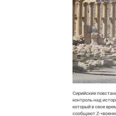
Сирийские повстан
контроль над истор
который в свое вре
сообщают Z-«военко