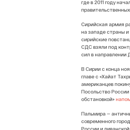
где в 2011 году на
правительственных 
Сирийская армия ра
на западе страны и
сирийские повстан
СДС взяли под конт
сил в направлении 
В Сирии с конца но
главе с «Хайат Тах
американцев покин
Посольство России 
обстановкой»
напо
Пальмира — античны
современного город
России и ливанской