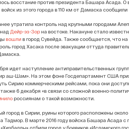
чалось восстание против президента Башара Асада. О
войск из этого города в 110 км от Дамаска сообщили
нее утратила контроль над крупными городами Алеп
 над
Дейр-эз-Зор
на востоке. Накануне стало известн
цы
вошли
в город Сувейда. Также сообщается, что на
роль город Хасака после эвакуации оттуда правите
Дамаска.
ября идет наступление антиправительственных групп
рир аш-Шам». На этом фоне Госдепартамент США при
уть Сирию коммерческими рейсами, пока они доступ
также 6 декабря «в связи со сложной военно-полити
мнило
россиянам о такой возможности.
й город в Сирии, руины которого расположены около
а Тадмор. В марте 2016 году войска Башара Асада с
 «Хизбаллы» отбили город у боевиков «Исламского го