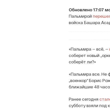
Обновлено 17:07 мс
Пальмирой
переше
войска Башара Аса
«Пальмира — всё, —
соберет новый „орк
соберёт ли?»
«Пальмира все. Не ф
„военкор“ Борис Ро
ближайшие 48 часов
Ранее сегодня
стал
субботу взяли под 