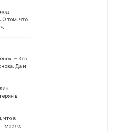
 над
 О том, что
».
енок. — Кто
нова. Да и
один
терян в
, что в
— место,