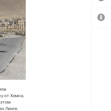
или
у от Хомса,
 этом
н Линге.