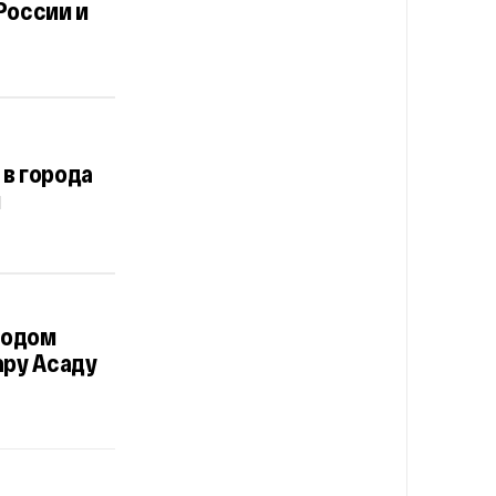
России и
в города
и
родом
ару Асаду