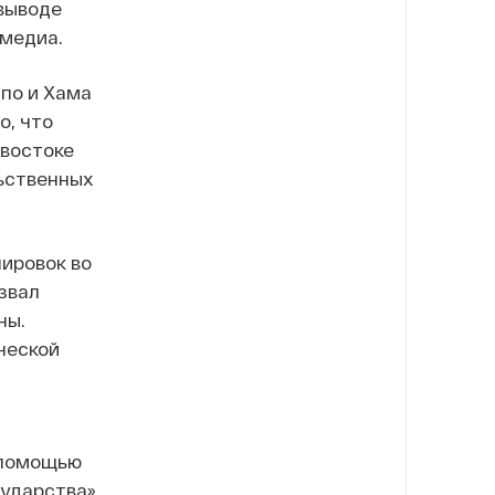
 выводе
 медиа.
по и Хама
о, что
 востоке
льственных
ировок во
звал
ны.
ческой
 помощью
сударства».