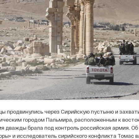
цы продвинулись через Сирийскую пустыню и захват
ическим городом Пальмира, расположенным к восток
мя дважды брала под контроль российская армия. Об
ры» и исследователь сирийского конфликта Томас ва