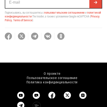
Подписываясь, вы соглашаетесь с
пользовательским соглашением
и
политикой
конфиденциальности
The Insider,
а также с условиями Google reCAPTCHA
(
Privacy
Policy
,
Terms of Service
).
О проекте
Пользовательское соглашение
Политика конфиденциальности
18+