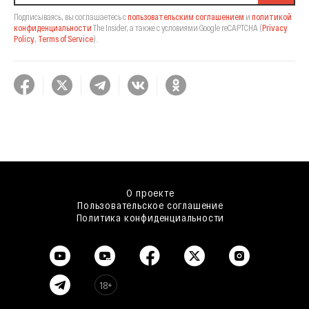
Подписываясь, вы соглашаетесь с
пользовательским соглашением
и
политикой
конфиденциальности
The Insider,
а также с условиями Google reCAPTCHA
(
Privacy
Policy
,
Terms of Service
).
О проекте
Пользовательское соглашение
Политика конфиденциальности
18+