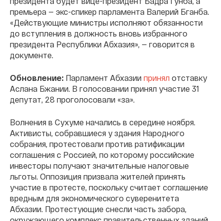
президента будет вице-президент Бадра Гунба, а
премьера — экс-спикер парламента Валерий Бганба.
«Действующие министры исполняют обязанности
до вступления в должность вновь избранного
президента Республики Абхазия», — говорится в
документе.
Обновление:
Парламент Абхазии
принял
отставку
Аслана Бжании. В голосовании принял участие 31
депутат, 28 проголосовали «за».
Волнения в Сухуме начались в середине ноября.
Активисты, собравшиеся у здания Народного
собрания, протестовали против ратификации
соглашения с Россией, по которому российские
инвесторы получают значительные налоговые
льготы. Оппозиция призвала жителей принять
участие в протесте, поскольку считает соглашение
вредным для экономического суверенитета
Абхазии. Протестующие снесли часть забора,
окружающего комплекс правительственных зданий,