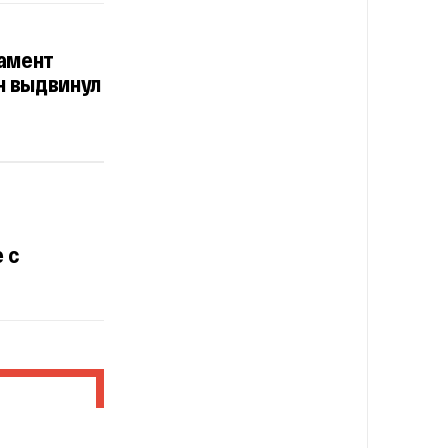
амент
н выдвинул
 с