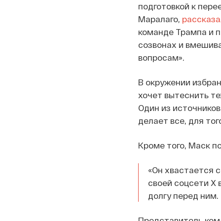
подготовкой к пере
Маралаго,
рассказа
команде Трампа и п
созвонах и вмешива
вопросам».
В окружении избранн
хочет вытеснить те
Один из источников
делает все, для то
Кроме того, Маск п
«Он хвастается с
своей соцсети Х 
долгу перед ним. 
Представитель ком