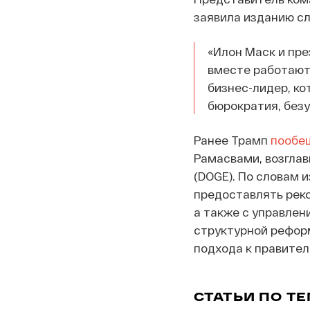
заявила изданию с
«Илон Маск и пре
вместе работают 
бизнес-лидер, ко
бюрократия, безу
Ранее Трамп
пообе
Рамасвами, возгла
(DOGE). По словам 
предоставлять рек
а также с управле
структурной рефор
подхода к правител
СТАТЬИ ПО Т