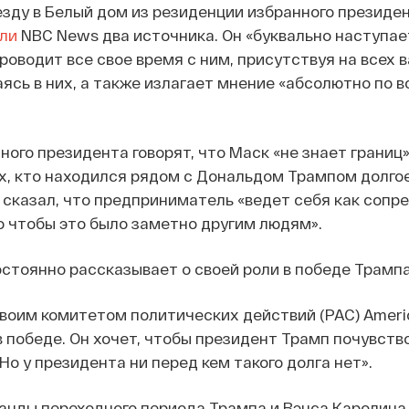
езду в Белый дом из резиденции избранного президен
ли
NBC News два источника. Он «буквально наступает
роводит все свое время с ним, присутствуя на всех 
ясь в них, а также излагает мнение «абсолютно по 
ого президента говорят, что Маск «не знает границ» 
х, кто находился рядом с Дональдом Трампом долгое
 сказал, что предприниматель «ведет себя как сопр
го чтобы это было заметно другим людям».
остоянно рассказывает о своей роли в победе Трампа
воим комитетом политических действий (PAC) Ameri
в победе. Он хочет, чтобы президент Трамп почувств
Но у президента ни перед кем такого долга нет».
анды переходного периода Трампа и Вэнса Каролина