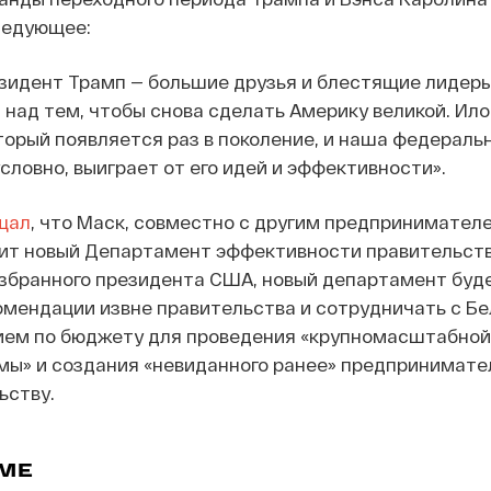
ледующее:
зидент Трамп — большие друзья и блестящие лидеры
над тем, чтобы снова сделать Америку великой. Ило
торый появляется раз в поколение, и наша федераль
словно, выиграет от его идей и эффективности».
щал
, что Маск, совместно с другим предпринимател
вит новый Департамент эффективности правительст
избранного президента США, новый департамент буд
омендации извне правительства и сотрудничать с Б
нием по бюджету для проведения «крупномасштабной
мы» и создания «невиданного ранее» предпринимате
ьству.
ЕМЕ