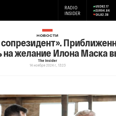
USD
82.17
RADIO
EUR
94.84
INSIDER
OIL
82.38
НОВОСТИ
к сопрезидент». Приближен
 на желание Илона Маска в
The Insider
14 ноября 2024 г., 13:23