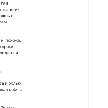
та в
 на ноги»
важных
всем
и, похоже,
 время.
езидент и
:
ca и ролью
овал себя в
 Ливитт