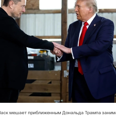
аск мешает приближенным Дональда Трампа заним