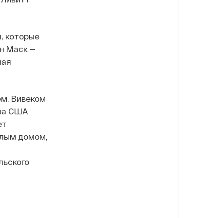
, которые
н Маск —
ная
ем, Вивеком
ва США
ет
елым домом,
льского