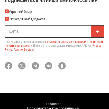
ПОДПИШИТЕСЬ НА НАШУ EMAIL-РАССЫЛКУ
Подпишитесь на нашу Email-рассылку
Утренний бриф
Еженедельный дайджест
Подписываясь, вы соглашаетесь с
пользовательским соглашением
и
политикой
конфиденциальности
The Insider,
а также с условиями Google reCAPTCHA
(
Privacy
Policy
,
Terms of Service
).
О проекте
Пользовательское соглашение