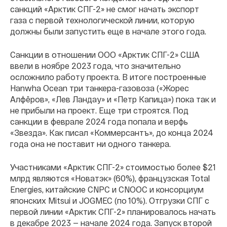
санкций «Арктик СПГ-2» не смог начать экспорт
газа с первой технологической линии, которую
должны были запустить еще в начале этого года.
Санкции в отношении ООО «Арктик СПГ-2» США
ввели в ноябре 2023 года, что значительно
осложнило работу проекта. В итоге построенные
Hanwha Ocean три танкера-газовоза («Жорес
Алфёров», «Лев Ландау» и «Петр Капица») пока так и
не прибыли на проект. Еще три строятся. Под
санкции в феврале 2024 года попала и верфь
«Звезда». Как писал «Коммерсантъ», до конца 2024
года она не поставит ни одного танкера.
Участниками «Арктик СПГ-2» стоимостью более $21
млрд являются «Новатэк» (60%), французская Total
Energies, китайские CNPC и CNOOC и консорциум
японских Mitsui и JOGMEC (по 10%). Отгрузки СПГ с
первой линии «Арктик СПГ-2» планировалось начать
в декабре 2023 — начале 2024 года. Запуск второй