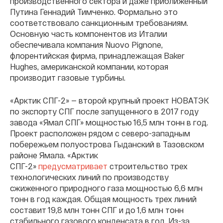
производственного сектора и даже приближенный
Путина Геннадий Тимченко. Формально это
соответствовало санкционным требованиям.
Основную часть компонентов из Италии
обеспечивала компания Nuovo Pignone,
флорентийская фирма, принадлежащая Baker
Hughes, американской компании, которая
производит газовые турбины.
«Арктик СПГ-2» — второй крупный проект НОВАТЭК
по экспорту СПГ после запущенного в 2017 году
завода «Ямал СПГ» мощностью 16,5 млн тонн в год.
Проект расположен рядом с северо-западным
побережьем полуострова Гыданский в Тазовском
районе Ямала. «Арктик
СПГ-2»
предусматривает
строительство трех
технологических линий по производству
сжиженного природного газа мощностью 6,6 млн
тонн в год каждая. Общая мощность трех линий
составит 19,8 млн тонн СПГ и до 1,6 млн тонн
стабильного газового конденсата в год. Из-за