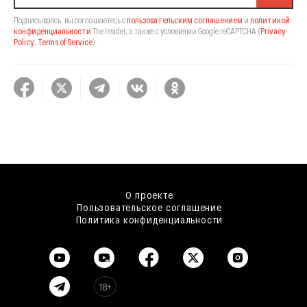
Подписываясь, вы соглашаетесь с
пользовательским соглашением
и
политикой
конфиденциальности
The Insider,
а также с условиями Google reCAPTCHA
(
Privacy
Policy
,
Terms of Service
).
О проекте
Пользовательское соглашение
Политика конфиденциальности
18+