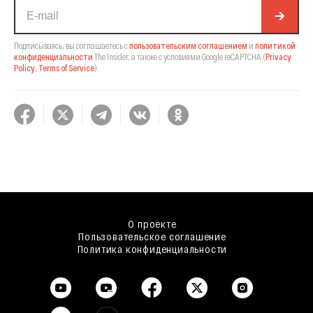
Подписываясь, вы соглашаетесь с
пользовательским соглашением
и
политикой
конфиденциальности
The Insider,
а также с условиями Google reCAPTCHA
(
Privacy
Policy
,
Terms of Service
).
О проекте
Пользовательское соглашение
Политика конфиденциальности