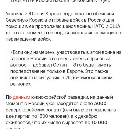
того, что в России находятся войска КНДР».
Украина и Южная Корея неоднократно обвиняли
Северную Корею в отправке войск в Россию для
помощи в ее продолжающейся войне. НАТО и США
до этого момента не подтверждали информацию о
перемещении войск.
«Если они намерены участвовать в этой войне на
стороне России, это очень, очень серьезный
вопрос, — добавил Остин. — Это будет иметь
последствия не только в Европе. Это также
повлияет на ситуацию в Индо-Тихоокеанском
регионе».
По
данным
южнокорейской разведки, на данный
момент в России уже находятся около
3000
северокорейских солдат (они были отправлены в
две партии по 1500 человек), а к декабрю
ожидается, что их число вырастет до
10 000
человек.