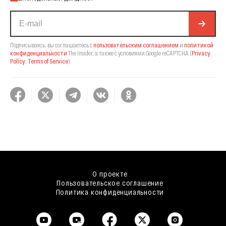
Подписываясь, вы соглашаетесь с
пользовательским соглашением
и
политикой
конфиденциальности
The Insider,
а также с условиями Google reCAPTCHA
(
Privacy
Policy
,
Terms of Service
).
О проекте
Пользовательское соглашение
Политика конфиденциальности