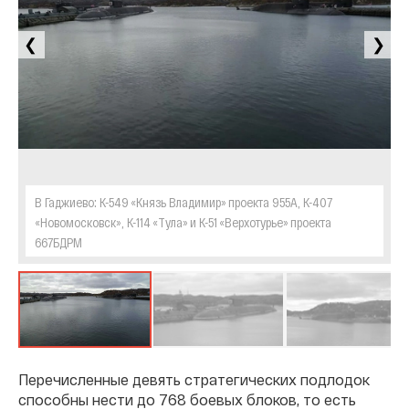
❮
❯
В Гаджиево: К-549 «Князь Владимир» проекта 955А, К-407
«Новомосковск», К-114 «Тула» и К-51 «Верхотурье» проекта
667БДРМ
Перечисленные девять стратегических подлодок
способны нести до 768 боевых блоков, то есть