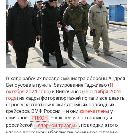
В ходе рабочих поездок министра обороны Андрея
Белоусова в пункты базирования Гаджиево (
11
октября 2024 года
) и Вилючинск (
16 октября 2024
года
) на кадры фоторепортажей попали все девять
строевых стратегических атомных подводных
крейсеров ВМФ России — и они
запечатлены
у
причалов.
— ключевая составляющая
РПКСН
российской
, подлодки этого
«ядерной триады»
класса вооружены баллистическими ракетами с