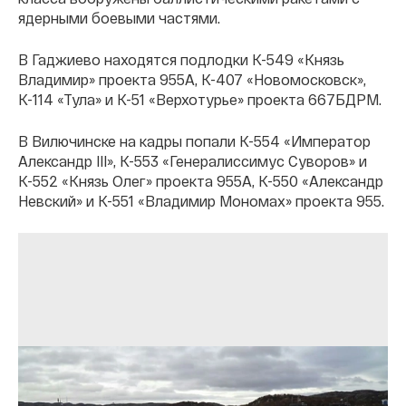
ядерными боевыми частями.
В Гаджиево находятся подлодки К-549 «Князь
Владимир» проекта 955А, К-407 «Новомосковск»,
К-114 «Тула» и К-51 «Верхотурье» проекта 667БДРМ.
В Вилючинске на кадры попали К-554 «Император
Александр III», К-553 «Генералиссимус Суворов» и
К-552 «Князь Олег» проекта 955А, К-550 «Александр
Невский» и К-551 «Владимир Мономах» проекта 955.