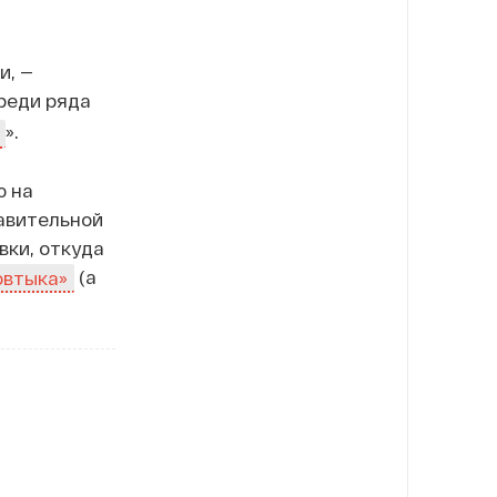
и, —
среди ряда
».
ю на
авительной
вки, откуда
(а
овтыка»