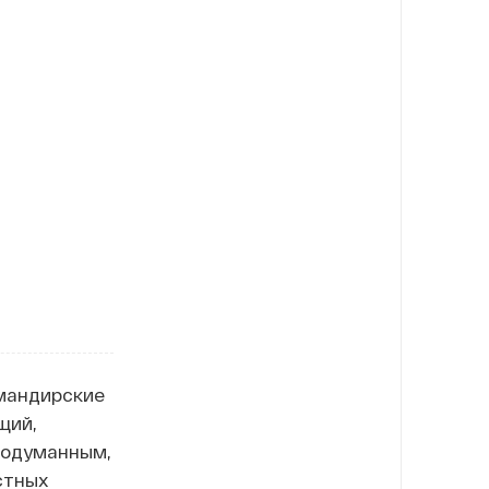
омандирские
щий,
продуманным,
стных