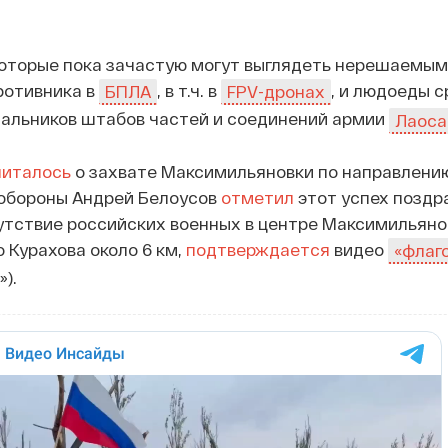
которые пока зачастую могут выглядеть нерешаемым
ротивника в
, в т.ч. в
, и людоеды 
БПЛА
FPV-дронах
чальников штабов частей и соединений армии
Лаоса
читалось
о захвате Максимильяновки по направлени
 обороны Андрей Белоусов
отметил
этот успех поздр
тствие российских военных в центре Максимильяно
 Курахова около 6 км,
подтверждается
видео
«флаг
).