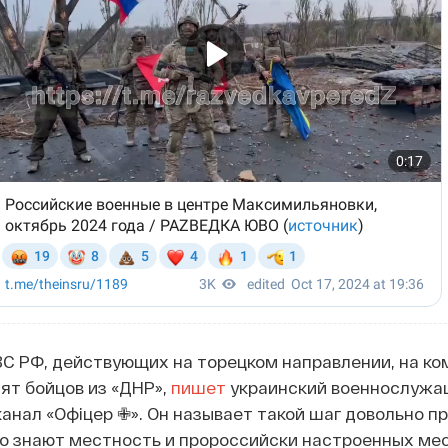
ВС РФ, действующих на торецком направлении, на к
ят бойцов из «ДНР»,
пишет
украинский военнослужа
анал «Офіцер ✙». Он называет такой шаг довольно 
шо знают местность и пророссийски настроенных ме