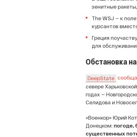
зенитные ракеты
The WSJ — к поле
курсантов вмест
Греция поучаству
для обслуживания
Обстановка на
сообща
DeepState
севере Харьковской
годах — Новгородск
Селидова и Новосел
«Военкор» Юрий Ко
Донецком:
погоде,
существенных пот