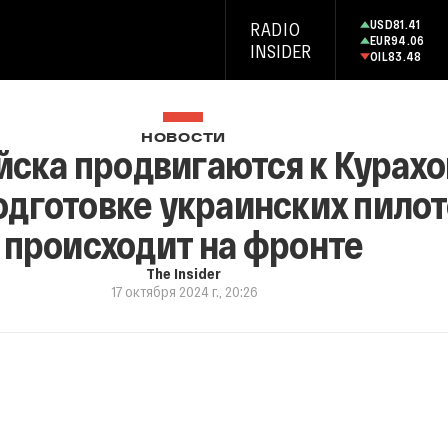
USD
81.41
RADIO
EUR
94.06
INSIDER
OIL
83.48
НОВОСТИ
йска продвигаются к Курахо
одготовке украинских пилото
происходит на фронте
The Insider
17 октября 2024 г., 20:26