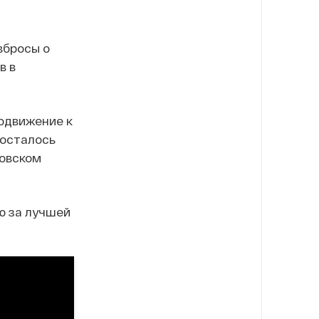
вбросы о
в в
родвижение к
 осталось
ровском
ю за лучшей