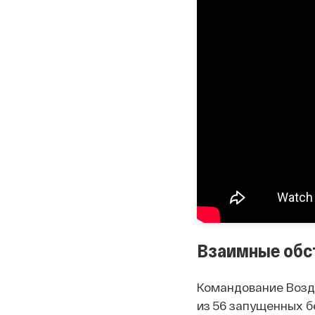
Взаимные обс
Командование Воз
из 56 запущенных б