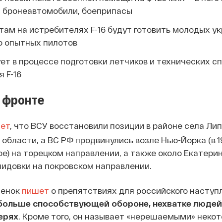
, бронеавтомобили, боеприпасы
там на истребителях F-16 будут готовить молодых у
о опытных пилотов
ет в процессе подготовки летчиков и технических с
 F-16
 фронте
ет
, что ВСУ восстановили позиции в районе села Ли
 области, а ВС РФ продвинулись возле Нью-Йорка (в 1
ое) на торецком направлении, а также около Екатерин
идовки на покровском направлении.
тенок
пишет
о препятствиях для российского наступ
 больше способствующей обороне, нехватке людей
ерях
. Кроме того, он называет «нерешаемыми» неко