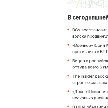
В сегодняшней
ВСУ восстановили
войска продвинул
«Военкор» Юрий 
противника в БП
Видео с российс
оттуда всего 6 к
The Insider расс
стран» оказываю
«Досье Шпиона» 
несколько дней н
В США объявили о