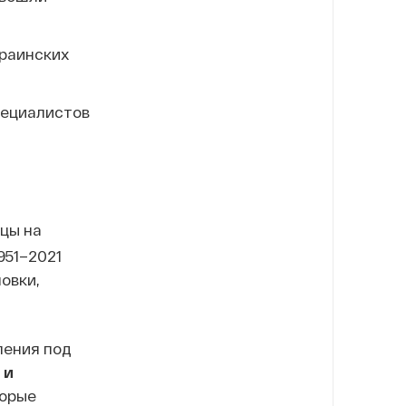
краинских
пециалистов
пцы на
951–2021
овки,
ления под
 и
торые