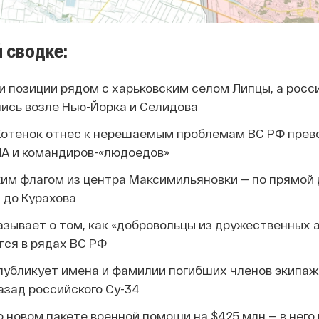
 сводке:
 позиции рядом с харьковским селом Липцы, а росс
ись возле Нью-Йорка и Селидова
Котенок отнес к нерешаемым проблемам ВС РФ прев
ЛА и командиров-«людоедов»
ким флагом из центра Максимильяновки — по прямой 
м до Курахова
казывает о том, как «добровольцы из дружественных
тся в рядах ВС РФ
публикует имена и фамилии погибших членов экипаж
азад российского Су-34
 новом пакете военной помощи на $425 млн — в него