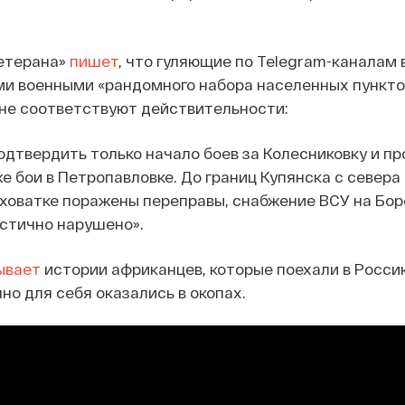
Vетерана»
пишет
, что гуляющие по Telegram-каналам 
ми военными «рандомного набора населенных пункто
 не соответствуют действительности:
дтвердить только начало боев за Колесниковку и п
же бои в Петропавловке. До границ Купянска с севера
роховатке поражены переправы, снабжение ВСУ на Бо
астично нарушено».
ывает
истории африканцев, которые поехали в Росси
но для себя оказались в окопах.