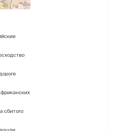
ийские
осходство
дороге
 африканских
а сбитого
 вошли