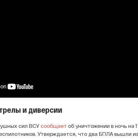
трелы и диверсии
душных сил ВСУ
сообщает
об уничтожении в ночь на 1
еспилотников. Утверждается, что два БПЛА вышли и