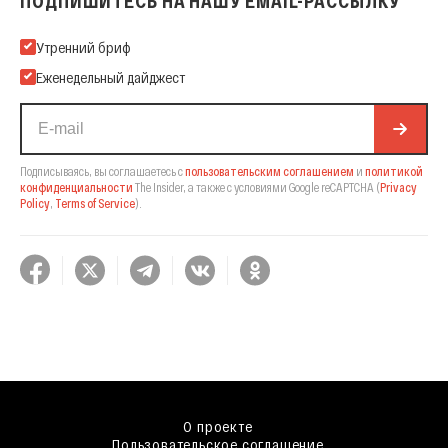
ПОДПИШИТЕСЬ НА НАШУ EMAIL-РАССЫЛКУ
Подпишитесь на нашу Email-рассылку
Утренний бриф
Еженедельный дайджест
Подписываясь, вы соглашаетесь с
пользовательским соглашением
и
политикой
конфиденциальности
The Insider,
а также с условиями Google reCAPTCHA
(
Privacy
Policy
,
Terms of Service
).
О проекте
Пользовательское соглашение