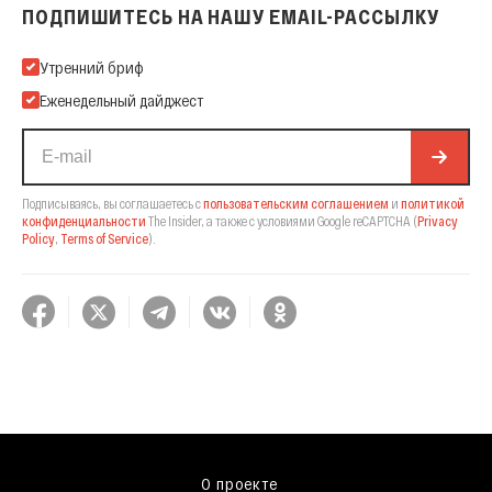
ПОДПИШИТЕСЬ НА НАШУ EMAIL-РАССЫЛКУ
Подпишитесь на нашу Email-рассылку
Утренний бриф
Еженедельный дайджест
Подписываясь, вы соглашаетесь с
пользовательским соглашением
и
политикой
конфиденциальности
The Insider,
а также с условиями Google reCAPTCHA
(
Privacy
Policy
,
Terms of Service
).
О проекте