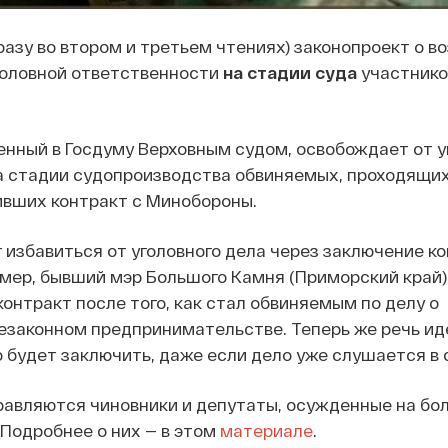
разу во втором и третьем чтениях) законопроект о 
головной ответственности
на стадии суда
участнико
енный в Госдуму Верховным судом, освобождает от у
а стадии судопроизводства обвиняемых, проходящи
ивших контракт с Минобороны.
 избавиться от уголовного дела через заключение ко
мер, бывший мэр Большого Камня (Приморский край)
онтракт после того, как стал обвиняемым по делу о
законном предпринимательстве. Теперь же речь иде
 будет заключить, даже если дело уже слушается в 
равляются чиновники и депутаты, осужденные на бо
 Подробнее о них — в этом
материале
.