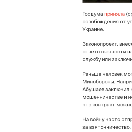
Госдума
приняла
(с
освобождения от у
Украине.
Законопроект, внес
ответственности н
службу или заключ
Раньше человек мог
Минобороны. Напри
Абушаев заключил к
мошенничестве и не
что контракт можно
На войну часто отп
за взяточничество.