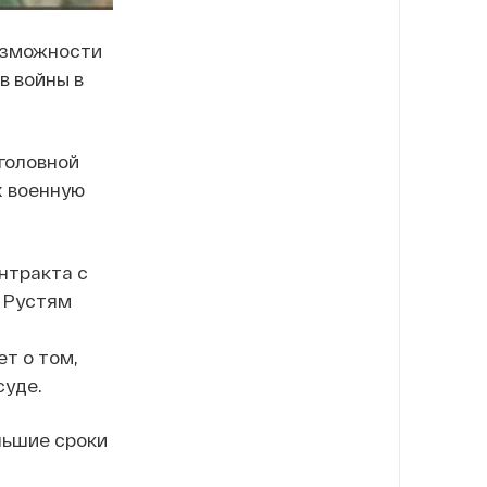
возможности
в войны в
головной
х военную
нтракта с
 Рустям
т о том,
суде.
льшие сроки