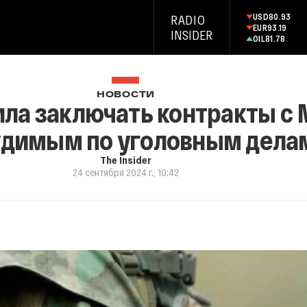
USD
80.93
RADIO
EUR
93.19
INSIDER
OIL
81.78
НОВОСТИ
ла заключать контракты с
удимым по уголовным дела
The Insider
24 сентября 2024 г., 10:42