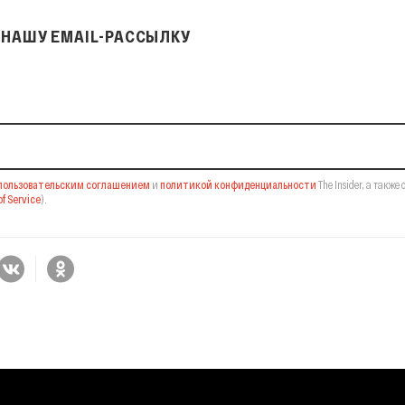
НАШУ EMAIL-РАССЫЛКУ
il-рассылку
пользовательским соглашением
и
политикой конфиденциальности
The Insider,
а также 
f Service
).