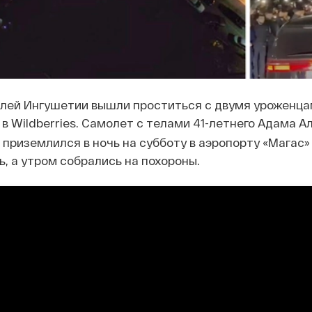
лей Ингушетии вышли проститься с двумя уроженцам
в Wildberries. Самолет с телами 41-летнего Адама А
 приземлился в ночь на субботу в аэропорту «Магас
ь, а утром собрались на похороны.