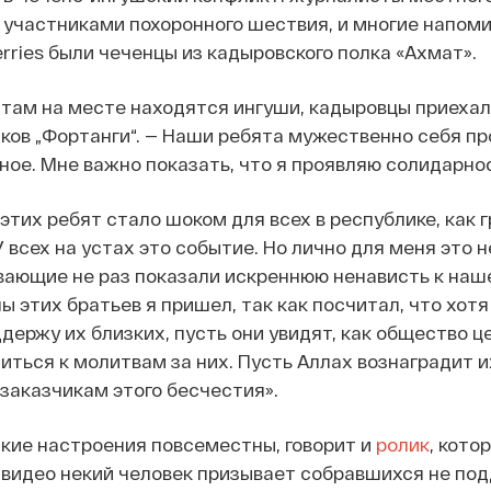
 участниками похоронного шествия, и многие напоми
rries были чеченцы из кадыровского полка «Ахмат».
 там на месте находятся ингуши, кадыровцы приехали
ков „Фортанги“. — Наши ребята мужественно себя пр
ное. Мне важно показать, что я проявляю солидарно
этих ребят стало шоком для всех в республике, как 
У всех на устах это событие. Но лично для меня это 
ающие не раз показали искреннюю ненависть к наше
ы этих братьев я пришел, так как посчитал, что хот
держу их близких, пусть они увидят, как общество це
ться к молитвам за них. Пусть Аллах вознаградит их
 заказчикам этого бесчестия».
акие настроения повсеместны, говорит и
ролик
, кото
а видео некий человек призывает собравшихся не п