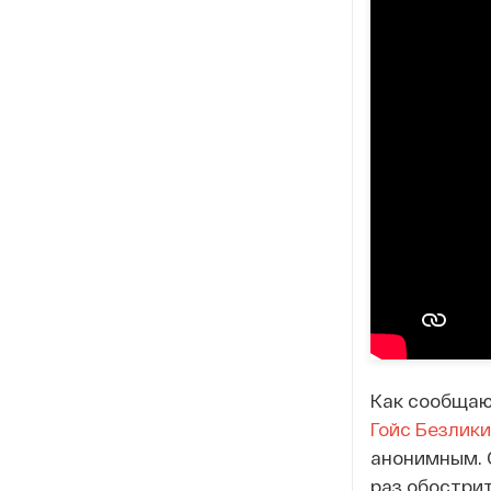
Как сообщаю
Гойс Безлик
анонимным. 
раз обостри