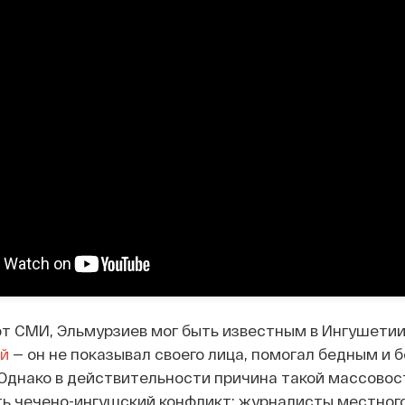
т СМИ, Эльмурзиев мог быть известным в Ингушети
ий
— он не показывал своего лица, помогал бедным и 
Однако в действительности причина такой массовост
ть чечено-ингушский конфликт: журналисты местног