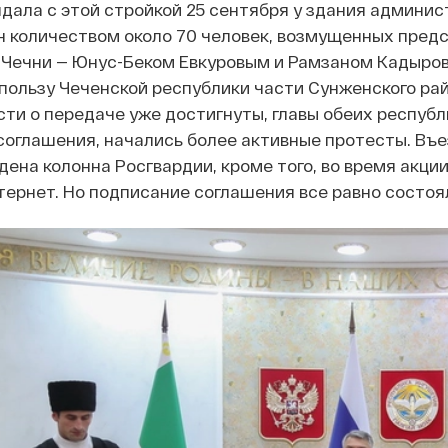
ндала с этой стройкой 25 сентября у здания админи
н количеством около 70 человек, возмущенных пре
 Чечни — Юнус-Беком Евкуровым и Рамзаном Кадыро
пользу Чеченской республики части Сунженского рай
ти о передаче уже достигнуты, главы обеих республи
соглашения, начались более активные протесты. Въ
дена колонна Росгвардии, кроме того, во время акци
тернет. Но подписание соглашения все равно состоя