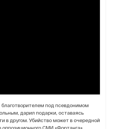
и благотворителем под псевдонимом
больным, дарил подарки, оставаясь
и в другом. Убийство может в очередной
о оппозиционного СМИ «Фортанга»