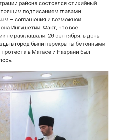
страции района состоялся стихийный
дстоящим подписанием главами
вым — соглашения и возможной
она Ингушетии. Факт, что все
к не разглашали. 26 сентября, в день
езды в город были перекрыты бетонными
и протеста в Магасе и Назрани был
лось.