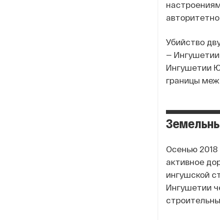
настроениям.
авторитетно
Убийство дву
— Ингушетии 
Ингушетии Ю
границы меж
Земельны
Осенью 2018
активное до
ингушской ст
Ингушетии ч
строительные