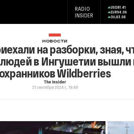
USD
81.41
RADIO
EUR
94.06
INSIDER
OIL
83.08
НОВОСТИ
ехали на разборки, зная, чт
 людей в Ингушетии вышли 
охранников Wildberries
The Insider
21 сентября 2024 г., 19:48