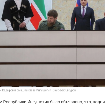
н Кадыров и бывший глава Ингушетии Юнус-Бек Евкуров
 Республики Ингушетия было объявлено, что, подпи