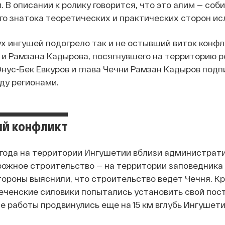
 В описании к ролику говорится, что это алим — со
го знатока теоретических и практических сторон ис
х ингушей подогрело так и не остывший виток конфл
и Рамзана Кадырова, посягнувшего на территорию рес
нус-Бек Евкуров и глава Чечни Рамзан Кадыров подп
ду регионами.
й конфликт
 года на территории Ингушетии вблизи администрати
рожное строительство — на территории заповедника
ороны выяснили, что строительство ведет Чечня. Кро
еченские силовики попытались установить свой пост
 работы продвинулись еще на 15 км вглубь Ингушети