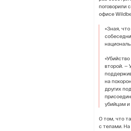
поговорили с
офисе Wildbe
«Зная, что
собеседни
националь
«Убийство 
второй. — 
поддержив
на похорон
других под
присоедини
убийцам и
О том, что т
с телами. Н