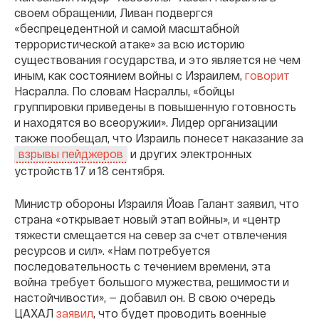
своем обращении, Ливан подвергся
«беспрецедентной и самой масштабной
террористической атаке» за всю историю
существования государства, и это является не чем
иным, как состоянием войны с Израилем,
говорит
Насралла. По словам Насраллы, «бойцы
группировки приведены в повышенную готовность
и находятся во всеоружии». Лидер организации
также пообещал, что Израиль понесет наказание за
и других электронных
взрывы пейджеров
устройств 17 и 18 сентября.
Министр обороны Израиля Йоав Галант заявил, что
страна «открывает новый этап войны», и «центр
тяжести смещается на север за счет отвлечения
ресурсов и сил». «Нам потребуется
последовательность с течением времени, эта
война требует большого мужества, решимости и
настойчивости», — добавил он. В свою очередь
ЦАХАЛ
заявил
, что будет проводить военные