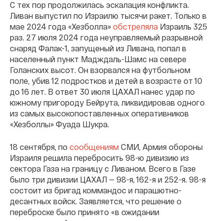
С тех пор продолжилась эскалация конфликта.
Ливан выпустил по Израилю тысячи ракет. Только в
мае 2024 года «Хезболла»
обстреляла
Израиль 325
раз. 27 июля 2024 года неуправляемый разрывной
снаряд Фалак-1, запущеный из Ливана, попал в
населенный пункт Мадждаль-Шамс на севере
Голанских высот. Он взорвался на футбольном
поле, убив 12 подростков и детей в возрасте от 10
до 16 лет. В ответ 30 июля ЦАХАЛ нанес удар по
южному пригороду Бейрута, ликвидировав одного
из самых высокопоставленных оперативников
«Хезболлы» Фуада Шукра.
18 сентября, по
сообщениям
СМИ, Армия обороны
Израиля решила перебросить 98-ю дивизию из
сектора Газа на границу с Ливаном. Всего в Газе
было три дивизии ЦАХАЛ — 98-я, 162-я и 252-я. 98-я
состоит из бригад коммандос и парашютно-
десантных войск. Заявляется, что решение о
переброске было принято «в ожидании