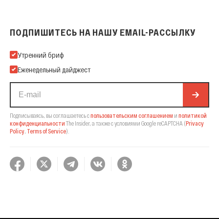
ПОДПИШИТЕСЬ НА НАШУ EMAIL-РАССЫЛКУ
Подпишитесь на нашу Email-рассылку
Утренний бриф
Еженедельный дайджест
Подписываясь, вы соглашаетесь с
пользовательским соглашением
и
политикой
конфиденциальности
The Insider,
а также с условиями Google reCAPTCHA
(
Privacy
Policy
,
Terms of Service
).