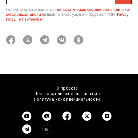
Подписываясь, вы соглашаетесь с
пользовательским соглашением
и
политикой
конфиденциальности
The Insider,
а также с условиями Google reCAPTCHA
(
Privacy
Policy
,
Terms of Service
).
О проекте
Пользовательское соглашение
Политика конфиденциальности
18+