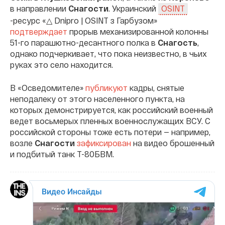
в направлении
Снагости
. Украинский
OSINT
-ресурс «△ Dnipro | OSINT з Гарбузом»
подтверждает
прорыв механизированной колонны
51-го парашютно-десантного полка в
Снагость
,
однако подчеркивает, что пока неизвестно, в чьих
руках это село находится.
В «Осведомителе»
публикуют
кадры, снятые
неподалеку от этого населенного пункта, на
которых демонстрируется, как российский военный
ведет восьмерых пленных военнослужащих ВСУ. С
российской стороны тоже есть потери — например,
возле
Снагости
зафиксирован
на видео брошенный
и подбитый танк Т-80БВМ.