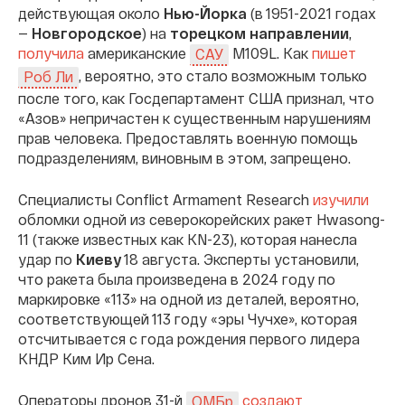
действующая около
Нью-Йорка
(в 1951-2021 годах
—
Новгородское
) на
торецком направлении
,
получила
американские
M109L. Как
пишет
САУ
, вероятно, это стало возможным только
Роб Ли
после того, как Госдепартамент США признал, что
«Азов» непричастен к существенным нарушениям
прав человека. Предоставлять военную помощь
подразделениям, виновным в этом, запрещено.
Специалисты Conflict Armament Research
изучили
обломки одной из северокорейских ракет Hwasong-
11 (также известных как KN-23), которая нанесла
удар по
Киеву
18 августа. Эксперты установили,
что ракета была произведена в 2024 году по
маркировке «113» на одной из деталей, вероятно,
соответствующей 113 году «эры Чучхе», которая
отсчитывается с года рождения первого лидера
КНДР Ким Ир Сена.
Операторы дронов 31-й
создают
ОМБр