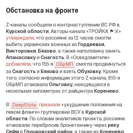
Обстановка на фронте
Z-каналы сообщили о контрнаступлении ВС РФ в
Курской области
. Авторы канала «ТРОЙКА 🏴☠️»
утверждали
, что россияне за 12 часов смогли
выбить украинских военных из
Гордеевки
,
Викторовки
,
Бяхово
, а также наполовину занять
Апанасовку
и
Снагость
. В «Осведомителе»
добавляли
, что 155-я
смогла продвинуться
ОБрМП
за
Снагость
и
Бяхово
и взять
Обуховку
. Кроме
того, согласно информации этого Z-канала, 810-я
ОБрМП атаковала
Ольговку
, находящуюся в
нескольких километрах от райцентра
Коренево
.
В
признали
«ухудшение положения на
DeepState
левом фланге» группировки ВСУ в
Курской
области
. По словам аналитиков проекта, россияне
атаковали, перебросив бронетехнику через
реку
Сейм
в
Глушковский район
, а также из
Коренево