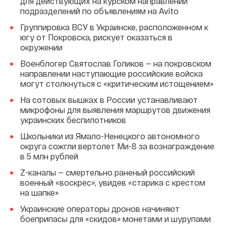
для действующих на курском направлении
подразделений по объявлениям на Avito
Группировка ВСУ в Украинске, расположенном к
югу от Покровска, рискует оказаться в
окружении
Военблогер Святослав Голиков — на покровском
направлении наступающие российские войска
могут столкнуться с «критическим истощением»
На сотовых вышках в России устанавливают
микрофоны для выявления маршрутов движения
украинских беспилотников
Школьники из Ямало-Ненецкого автономного
округа сожгли вертолет Ми-8 за вознаграждение
в 5 млн рублей
Z-каналы — смертельно раненый российский
военный «воскрес», увидев «старика с крестом
на шапке»
Украинские операторы дронов начиняют
боеприпасы для «скидов» монетами и шурупами