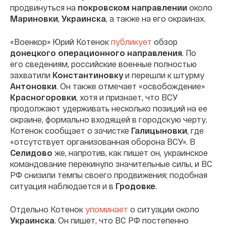
продвинуться на
покровском направлении
около
Мариновки
,
Украинска
, а также на его окраинах.
«Военкор» Юрий Котенок
публикует
обзор
донецкого операционного направления
. По
его сведениям, российские военные полностью
захватили
Константиновку
и перешли к штурму
Антоновки
. Он также отмечает «освобождение»
Красногоровки
, хотя и признает, что ВСУ
продолжают удерживать несколько позиций на ее
окраине, формально входящей в городскую черту.
Котенок сообщает о зачистке
Галицыновки
, где
«отсутствует организованная оборона ВСУ». В
Селидово
же, напротив, как пишет он, украинское
командование перекинуло значительные силы, и ВС
РФ снизили темпы своего продвижения; подобная
ситуация наблюдается и в
Гродовке
.
Отдельно Котенок
упоминает
о ситуации около
Украинска
. Он пишет, что ВС РФ постепенно