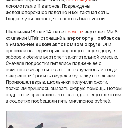
локомотива и 11 вагонов. Повреждены
железнодорожное полотно и контактная сеть.
Гладков утверждает, что состав был пустой.
Школьники 13-ти и 14-ти лет
сожгли
вертолет Ми-8
компании UTair, стоявший в
аэропорту Ноябрьска
в
Ямало-Ненецком автономном округе
. Они
проникли на территорию аэропорта через дыру в
заборе и облили вертолет зажигательной смесью.
Сначала подростки пытались поджечь ее с
помощью сигареты, но это не получалось, и тогда
они решили бросить окурок в бутылку с горючим.
Произошел взрыв, школьники получили ожоги,
позже им пришлось вызвать скорую помощь. Потом
подростки признались, что за поджог вертолета им
в соцсетях пообещали пять миллионов рублей.