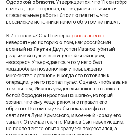
Одесской области
. Утверждается, что 11 сентября
в месте, где он пропал, проводились поисково-
спасательные работы. Стоит отметить, что
российские источники ничего об этом не пишут.
В Z-канале «Z.O.V Шкипера»
рассказывают
невероятную историю о том, как российский
военный из
Якутии
Дьулустан Иванов, убитый
разрывной пулей, выпущенной снайпером,
«воскрес». Утверждается, что у него был
«раздроблен позвоночник и повреждено
множество органов», и когда его готовили к
операции, у него пропал пульс. Однако, «побывав на
том свете», Иванов увидел «высокого старика с
белой бородой и крестом на шапке», который
заявил, что ему «еще рано», и отправил его
обратно. Потом ему якобы показали фото
святителя Луки Крымского, и военный «сразу его
узнал». Отмечается, что Иванов был неверующим,
но после такого опыта сразу же покрестился, а
вместе с ним — его невеста и сестра.