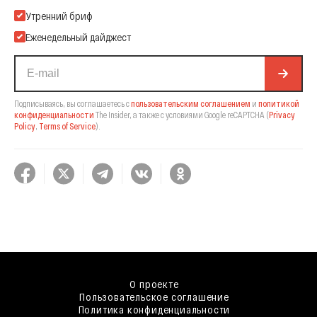
Подпишитесь на нашу Email-рассылку
Утренний бриф
Еженедельный дайджест
Подписываясь, вы соглашаетесь с
пользовательским соглашением
и
политикой
конфиденциальности
The Insider,
а также с условиями Google reCAPTCHA
(
Privacy
Policy
,
Terms of Service
).
О проекте
Пользовательское соглашение
Политика конфиденциальности