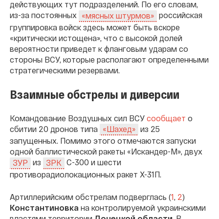
действующих тут подразделений. По его словам,
из-за постоянных
российская
«мясных штурмов»
группировка войск здесь может быть вскоре
«критически истощена», что с высокой долей
вероятности приведет к фланговым ударам со
стороны ВСУ, которые располагают определенными
стратегическими резервами.
Взаимные обстрелы и диверсии
Командование Воздушных сил ВСУ
сообщает
о
сбитии 20 дронов типа
из 25
«Шахед»
запущенных. Помимо этого отмечаются запуски
одной баллистической ракеты «Искандер-М», двух
из
С-300 и шести
ЗУР
ЗРК
противорадиолокационных ракет Х-31П.
Артиллерийским обстрелам подверглась (
1
,
2
)
Константиновка
на контролируемой украинскими
властями территории
Донецкой области
. В