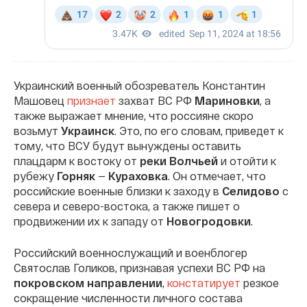
Украинский военный обозреватель Константин
Машовец
признает
захват ВС РФ
Мариновки
, а
также выражает мнение, что россияне скоро
возьмут
Украинск
. Это, по его словам, приведет к
тому, что ВСУ будут вынуждены оставить
плацдарм к востоку от
реки Волчьей
и отойти к
рубежу
Горняк
—
Кураховка
. Он отмечает, что
российские военные близки к заходу в
Селидово
с
севера и северо-востока, а также пишет о
продвижении их к западу от
Новогродовки
.
Российский военнослужащий и военблогер
Святослав Голиков, признавая успехи ВС РФ на
покровском направлении
,
констатирует
резкое
сокращение численности личного состава