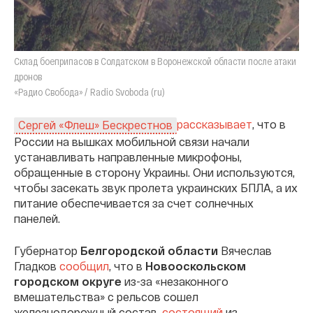
Склад боеприпасов в Солдатском в Воронежской области после атаки
дронов
«Радио Свобода» / Radio Svoboda (ru)
рассказывает
, что в
Сергей «Флеш» Бескрестнов
России на вышках мобильной связи начали
устанавливать направленные микрофоны,
обращенные в сторону Украины. Они используются,
чтобы засекать звук пролета украинских БПЛА, а их
питание обеспечивается за счет солнечных
панелей.
Губернатор
Белгородской области
Вячеслав
Гладков
сообщил
, что в
Новооскольском
городском округе
из-за «незаконного
вмешательства» с рельсов сошел
железнодорожный состав,
состоящий
из