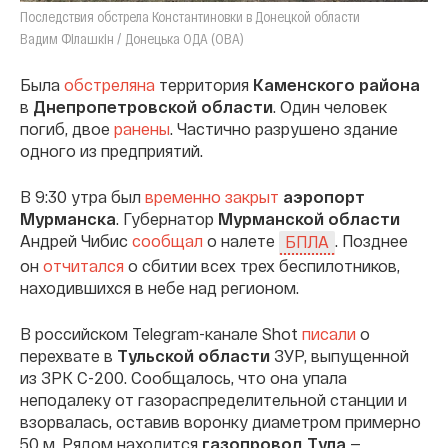
Последствия обстрела Константиновки в Донецкой области
Вадим Філашкін / Донецька ОДА (ОВА)
Была
обстреляна
территория
Каменского района
в
Днепропетровской области
. Один человек
погиб, двое
ранены
. Частично разрушено здание
одного из предприятий.
В 9:30 утра был
временно закрыт
аэропорт
Мурманска
. Губернатор
Мурманской
области
Андрей Чибис
сообщал
о налете
. Позднее
БПЛА
он
отчитался
о сбитии всех трех беспилотников,
находившихся в небе над регионом.
В российском Telegram-канале Shot
писали
о
перехвате в
Тульской области
ЗУР, выпущенной
из ЗРК С-200. Сообщалось, что она упала
неподалеку от газораспределительной станции и
взорвалась, оставив воронку диаметром примерно
50 м. Рядом находится
газопровод Тула
—