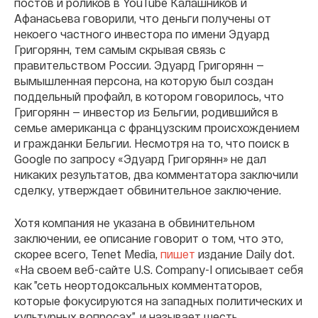
постов и роликов в YouTube Калашников и
Афанасьева говорили, что деньги получены от
некоего частного инвестора по имени Эдуард
Григорянн, тем самым скрывая связь с
правительством России. Эдуард Григорянн —
вымышленная персона, на которую был создан
поддельный профайл, в котором говорилось, что
Григорянн — инвестор из Бельгии, родившийся в
семье американца с французским происхождением
и гражданки Бельгии. Несмотря на то, что поиск в
Google по запросу «Эдуард Григорянн» не дал
никаких результатов, два комментатора заключили
сделку, утверждает обвинительное заключение.
Хотя компания не указана в обвинительном
заключении, ее описание говорит о том, что это,
скорее всего, Tenet Media,
пишет
издание Daily dot.
«На своем веб-сайте U.S. Company-I описывает себя
как ”сеть неортодоксальных комментаторов,
которые фокусируются на западных политических и
культурных вопросах”, и называет шесть