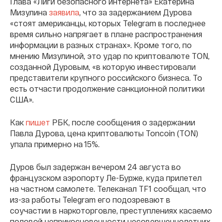
Глава «Лиги безопасного интернета» Екатерина
Мизулина
заявила
, что за задержанием Дурова
«стоят американцы, которых Telegram в последнее
время сильно напрягает в плане распространения
информации в разных странах». Кроме того, по
мнению Мизулиной, это удар по криптовалюте TON,
созданной Дуровым, «в которую инвестировали
представители крупного российского бизнеса. То
есть отчасти продолжение санкционной политики
США».
Как
пишет
РБК, после сообщения о задержании
Павла Дурова, цена криптовалюты Toncoin (TON)
упала примерно на 15%.
Дуров был задержан вечером 24 августа во
французском аэропорту Ле-Бурже, куда прилетел
на частном самолете. Телеканал TF1 сообщал, что
из-за работы Telegram его подозревают в
соучастии в наркоторговле, преступлениях касаемо
половой неприкосновенности несовершеннолетних