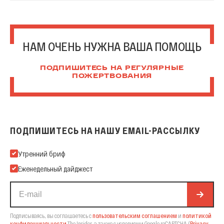
НАМ ОЧЕНЬ НУЖНА ВАША ПОМОЩЬ
ПОДПИШИТЕСЬ НА РЕГУЛЯРНЫЕ
ПОЖЕРТВОВАНИЯ
ПОДПИШИТЕСЬ НА НАШУ EMAIL-РАССЫЛКУ
Подпишитесь на нашу Email-рассылку
Утренний бриф
Еженедельный дайджест
Подписываясь, вы соглашаетесь с
пользовательским соглашением
и
политикой
конфиденциальности
The Insider,
а также с условиями Google reCAPTCHA
(
Privacy