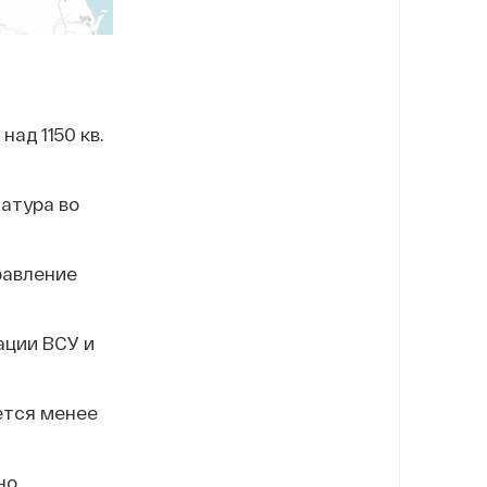
ад 1150 кв.
атура во
равление
ации ВСУ и
ется менее
но