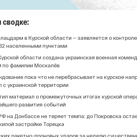
 сводке:
ацдарм в Курской области — заявляется о контроле н
 82 населенными пунктами
Курской области создана украинская военная коменд
м по фамилии Москалёв
дование пока что не перебрасывает на курское нап
л с украинской территории
стил материал о промежуточных итогах курской опер
ейшего развития событий
Ф на Донбассе не теряет темпа: до Покровска оста
 жилой застройке Торецка
ких ракетно-дроновых ударов за неделю существен