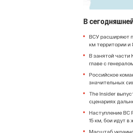
В сегодняшней
ВСУ расширяют пл
км территории и
В занятой части 
главе с генерало
Российское коман
значительных си
The Insider выпу
сценариях дальн
Наступление ВС Р
15 км, бои идут в
Масштаб украинс