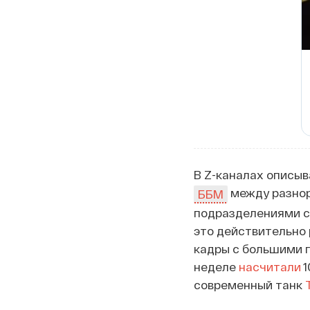
В Z-каналах описыв
между разнор
ББМ
подразделениями 
это действительно 
кадры с большими г
неделе
насчитали
1
современный танк