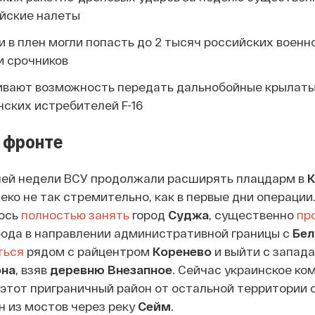
йские налеты
и в плен могли попасть до 2 тысяч российских воен
и срочников
вают возможность передать дальнобойные крылаты
ских истребителей F-16
 фронте
ей недели ВСУ продолжали расширять плацдарм в
К
леко не так стремительно, как в первые дни операции.
лось
полностью занять
город
Суджа
, существенно
пр
орода в направлении административной границы с
Бел
ться
рядом с райцентром
Коренево
и выйти с запада
она
, взяв
деревню Внезапное
. Сейчас украинское ко
этот приграничный район от остальной территории 
 из мостов через реку
Сейм
.