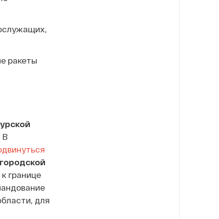
нослужащих,
е ракеты
урской
 В
одвинуться
городской
 к границе
мандование
области, для