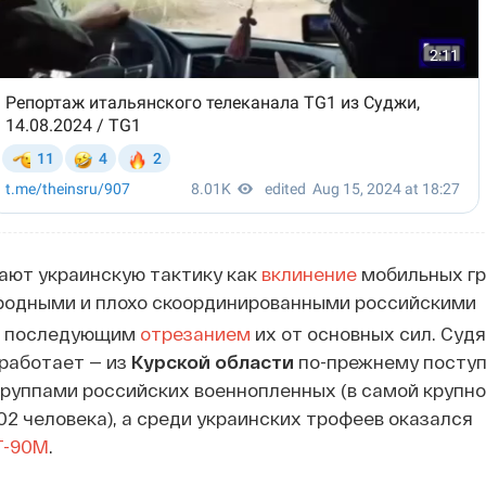
ают украинскую тактику как
вклинение
мобильных гр
одными и плохо скоординированными российскими
с последующим
отрезанием
их от основных сил. Судя
работает — из
Курской области
по-прежнему поступ
руппами российских военнопленных (в самой крупно
02 человека), а среди украинских трофеев оказался
Т-90М
.