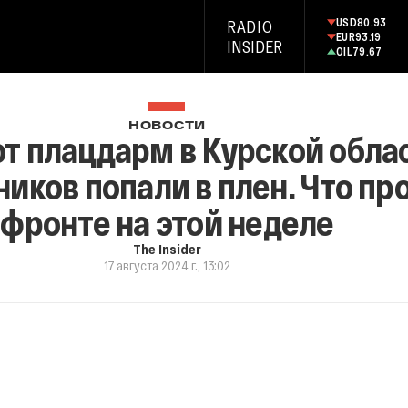
USD
80.93
RADIO
EUR
93.19
INSIDER
OIL
79.67
НОВОСТИ
 плацдарм в Курской облас
иков попали в плен. Что пр
фронте на этой неделе
The Insider
17 августа 2024 г., 13:02