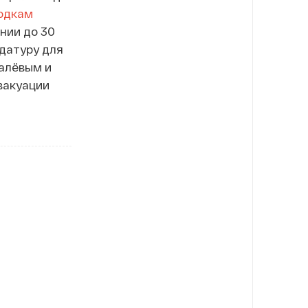
одкам
нии до 30
датуру для
алёвым и
вакуации