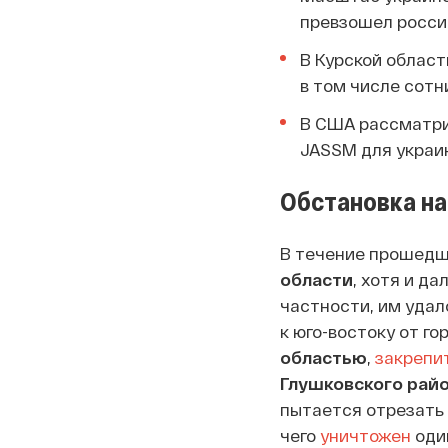
превзошел росси
В Курской област
в том числе сотн
В США рассматри
JASSM для украин
Обстановка на
В течение прошедш
области
, хотя и да
частности, им уда
к юго-востоку от г
областью
,
закрепи
Глушковского рай
пытается отрезать 
чего
уничтожен
один