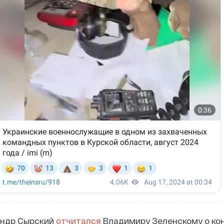
андр Сырский
отчитался
Владимиру Зеленскому о ко