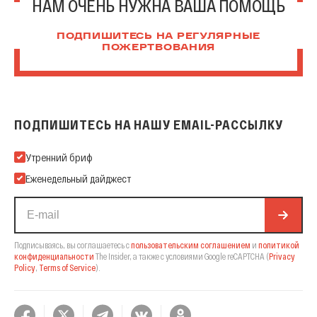
НАМ ОЧЕНЬ НУЖНА ВАША ПОМОЩЬ
ПОДПИШИТЕСЬ НА РЕГУЛЯРНЫЕ
ПОЖЕРТВОВАНИЯ
ПОДПИШИТЕСЬ НА НАШУ EMAIL-РАССЫЛКУ
Подпишитесь на нашу Email-рассылку
Утренний бриф
Еженедельный дайджест
Подписываясь, вы соглашаетесь с
пользовательским соглашением
и
политикой
конфиденциальности
The Insider,
а также с условиями Google reCAPTCHA
(
Privacy
Policy
,
Terms of Service
).