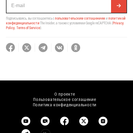
Подписываясь, вы соглашаетесь с
пользовательским соглашением
и
политикой
конфиденциальности
The Insider,
а также с условиями Google reCAPTCHA
(
Privacy
Policy
,
Terms of Service
).
О проекте
Пользовательское соглашение
Политика конфиденциальности