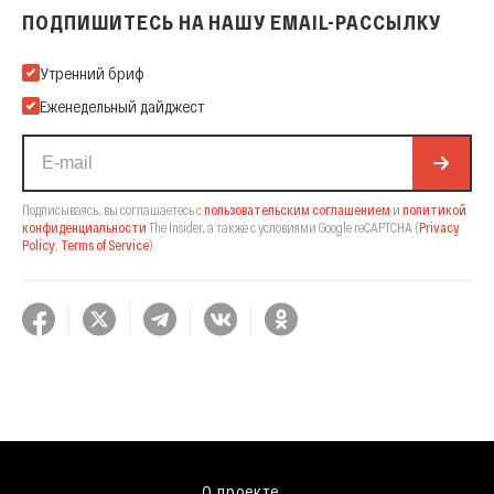
ПОДПИШИТЕСЬ НА НАШУ EMAIL-РАССЫЛКУ
Подпишитесь на нашу Email-рассылку
Утренний бриф
Еженедельный дайджест
Подписываясь, вы соглашаетесь с
пользовательским соглашением
и
политикой
конфиденциальности
The Insider,
а также с условиями Google reCAPTCHA
(
Privacy
Policy
,
Terms of Service
).
О проекте