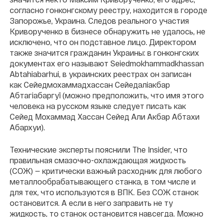
согласно гонконгскому реестру, находится в городе
Запорожье, Украина. Следов реального участия
Криворученко в бизнесе обнаружить не удалось, не
исключено, что он подставное лицо. Директором
также значится гражданин Украины: в гонконгских
документах его называют Seiedmokhammadkhassan
Abtahiabarhui, в украинских реестрах он записан
как Сейедмохаммадхассан Сейедаліакбар
Абтагіабаргуї (можно предположить, что имя этого
человека на русском языке следует писать как
Сейед Мохаммад Хассан Сейед Али Акбар Абтахи
Абархуи).
Технические эксперты пояснили The Insider, что
правильная смазочно-охлаждающая жидкость
(СОЖ) — критически важный расходник для любого
металлообрабатывающего станка, в том числе и
для тех, что используются в ВПК. Без СОЖ станок
остановится. А если в него заправить не ту
жидкость, то станок остановится навсегда. Можно