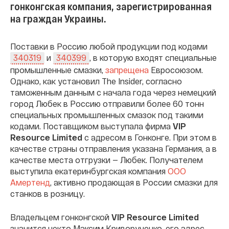
гонконгская компания, зарегистрированная
на граждан Украины.
Поставки в Россию любой продукции под кодами
и
, в которую входят специальные
340319
340399
промышленные смазки,
запрещена
Евросоюзом.
Однако, как установил The Insider, согласно
таможенным данным с начала года через немецкий
город Любек в Россию отправили более 60 тонн
специальных промышленных смазок под такими
кодами. Поставщиком выступала фирма
VIP
Resource Limited
с адресом в Гонконге. При этом в
качестве страны отправления указана Германия, а в
качестве места отгрузки — Любек. Получателем
выступила екатеринбургская компания
ООО
Амертенд
, активно продающая в России смазки для
станков в розницу.
Владельцем гонконгской
VIP Resource Limited
значится некто Максим Криворученко, его адрес,