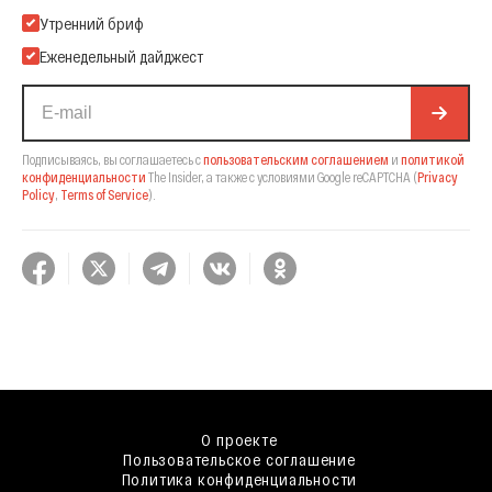
Подпишитесь на нашу Email-рассылку
Утренний бриф
Еженедельный дайджест
Подписываясь, вы соглашаетесь с
пользовательским соглашением
и
политикой
конфиденциальности
The Insider,
а также с условиями Google reCAPTCHA
(
Privacy
Policy
,
Terms of Service
).
О проекте
Пользовательское соглашение
Политика конфиденциальности