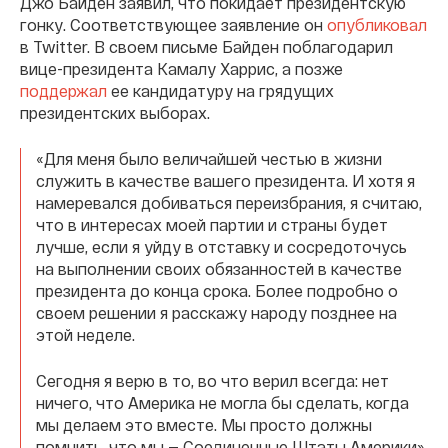
Джо Байден заявил, что покидает президентскую
гонку. Соответствующее заявление он
опубликовал
в Twitter. В своем письме Байден поблагодарил
вице-президента Камалу Харрис, а позже
поддержал
ее кандидатуру на грядущих
президентских выборах.
«Для меня было величайшей честью в жизни
служить в качестве вашего президента. И хотя я
намеревался добиваться переизбрания, я считаю,
что в интересах моей партии и страны будет
лучше, если я уйду в отставку и сосредоточусь
на выполнении своих обязанностей в качестве
президента до конца срока. Более подробно о
своем решении я расскажу народу позднее на
этой неделе.
Сегодня я верю в то, во что верил всегда: нет
ничего, что Америка не могла бы сделать, когда
мы делаем это вместе. Мы просто должны
помнить, что мы — Соединенные Штаты Америки».