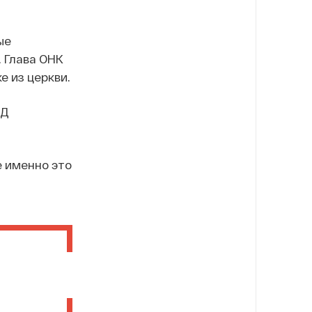
ые
. Глава ОНК
 из церкви.
ВД
е именно это