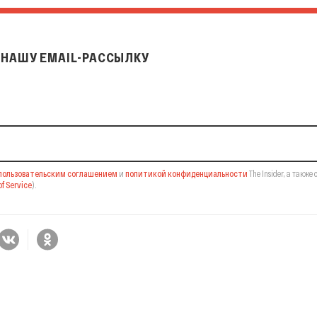
НАШУ EMAIL-РАССЫЛКУ
il-рассылку
пользовательским соглашением
и
политикой конфиденциальности
The Insider,
а также 
f Service
).