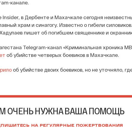
ram-канале.
e Insider, в Дербенте и Махачкале сегодня неизвестн
авный храм и синагогу. Известно о гибели силовиков
адулаев пишет об погибшем священнике и охраннике
агестана Telegram-канал «Криминальная хроника М
ет
об убийстве четверых боевиков в Махачкале.
орило
об убийстве двоих боевиков, но не уточняло, гд
М ОЧЕНЬ НУЖНА ВАША ПОМОЩЬ
ПИШИТЕСЬ НА РЕГУЛЯРНЫЕ ПОЖЕРТВОВАНИЯ