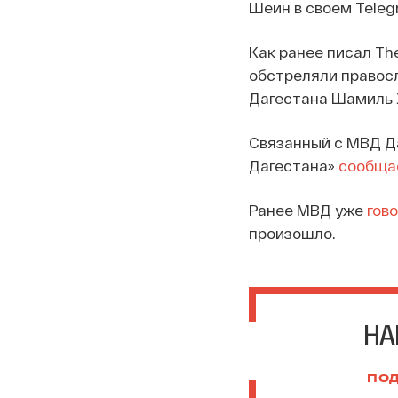
Шеин в своем Teleg
Как ранее писал Th
обстреляли правосл
Дагестана Шамиль Х
Связанный с МВД Д
Дагестана»
сообща
Ранее МВД уже
гов
произошло.
НА
ПОД