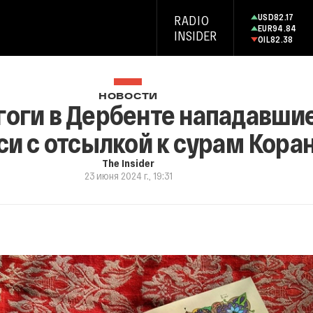
USD
82.17
RADIO
EUR
94.84
INSIDER
OIL
82.38
НОВОСТИ
гоги в Дербенте нападавши
си с отсылкой к сурам Кора
The Insider
23 июня 2024 г., 19:31