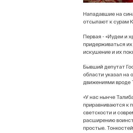
Нападавшие на синаг
отсылают к сурам 
Первая - «Иудеи и 
придерживаться их р
искушение и их пок
Бывший депутат Гос
области указал на 
движениями вроде Т
«У нас нынче Талиба
приравниваются к п
светскости и совре
расширению воинст
простые. Тонкостей