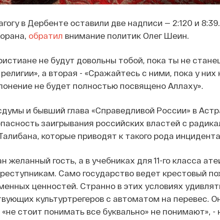
огу в Дербенте оставили две надписи — 2:120 и 8:39
Корана,
обратил
внимание политик Олег Шеин.
христиане не будут довольны тобой, пока ты не стане
елигии», а вторая - «Сражайтесь с ними, пока у них
лонение не будет полностью посвящено Аллаху».
думы и бывший глава «Справедливой России» в Аст
опасность заигрывания российских властей с радик
алибана, которые приводят к такого рода инцидента
н желанный гость, а в учебниках для 11-го класса ат
реступникам. Само государство ведет крестовый по
менных ценностей. Странно в этих условиях удивлят
вующих культуртрегеров с автоматом на перевес. О
 «не стоит понимать все буквально» не понимают», -