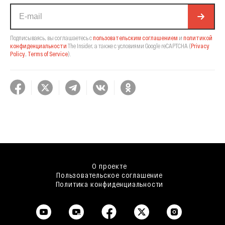
Подписываясь, вы соглашаетесь с
пользовательским соглашением
и
политикой
конфиденциальности
The Insider,
а также с условиями Google reCAPTCHA
(
Privacy
Policy
,
Terms of Service
).
О проекте
Пользовательское соглашение
Политика конфиденциальности