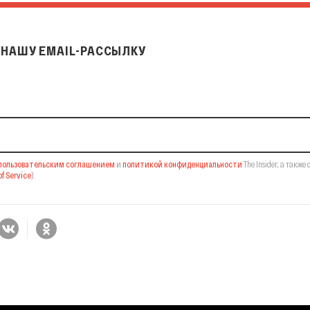
НАШУ EMAIL-РАССЫЛКУ
il-рассылку
пользовательским соглашением
и
политикой конфиденциальности
The Insider,
а также 
f Service
).