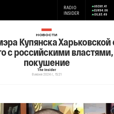
USD
81.41
RADIO
EUR
94.06
INSIDER
OIL
83.49
НОВОСТИ
эра Купянска Харьковской 
о с российскими властями
покушение
The Insider
8 июня 2024 г., 15:21