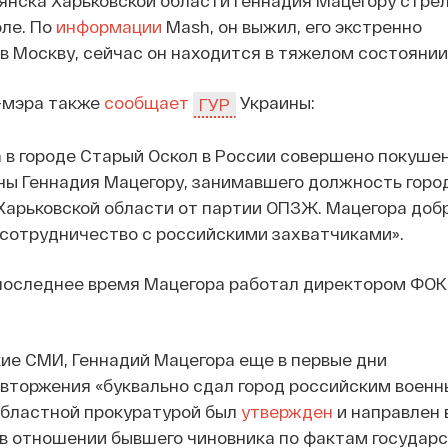
янска Харьковской области Геннадия Мацегору стрел
ле. По
информации
Mash, он выжил, его экстренно
в Москву, сейчас он находится в тяжелом состоянии
с-мэра также
сообщает
Украины:
ГУР
а в городе Старый Оскол в России совершено покуше
ны Геннадия Мацегору, занимавшего должность горо
Харьковской области от партии ОПЗЖ. Мацегора доб
 сотрудничество с российскими захватчиками».
 последнее время Мацегора работал директором ФОК
ие СМИ, Геннадий Мацегора еще в первые дни
вторжения «буквально сдал город российским военн
областной прокуратурой был
утвержден
и направлен 
 в отношении бывшего чиновника по фактам государ