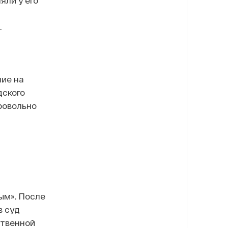
яли у его
.
ние на
дского
ровольно
ым». После
в суд
ственной