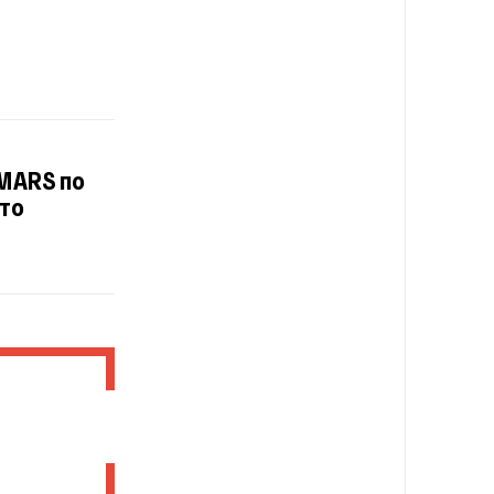
IMARS по
Что