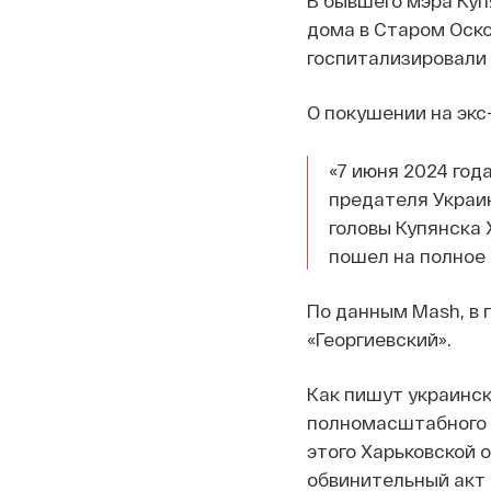
В бывшего мэра Куп
дома в Старом Оско
госпитализировали 
О покушении на эк
«7 июня 2024 год
предателя Украи
головы Купянска 
пошел на полное
По данным Mash, в
«Георгиевский».
Как пишут украинск
полномасштабного 
этого Харьковской 
обвинительный акт