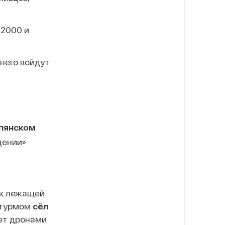
-2000 и
него войдут
пянском
дении»
 к лежащей
штурмом
сёл
ает дронами