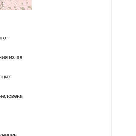
го-
ния из-за
ащих
человека
живцев,