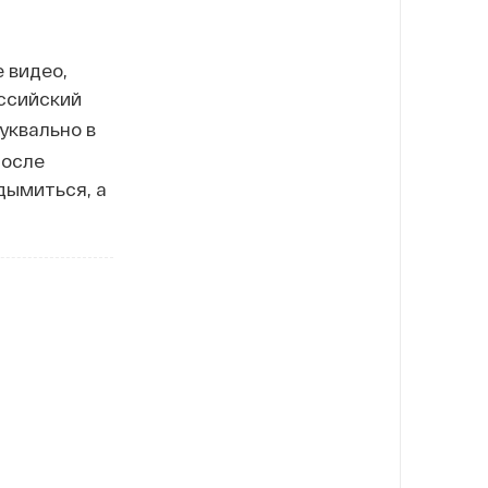
 видео,
оссийский
уквально в
После
дымиться, а