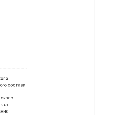
кого
ого состава.
 около
к от
вник