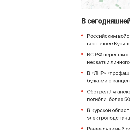
В сегодняшней
Российским войс
восточнее Купян
ВС РФ перешли к 
нехватки личного
В «ЛНР» «профаш
булками с канце
Обстрел Луганск
погибли, более 5
В Курской област
электроподстан
Ранее судимый р