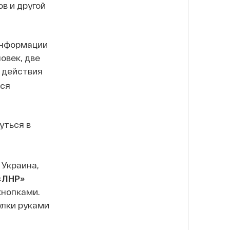
в и другой
информации
овек, две
е действия
тся
уться в
 Украина,
«ЛНР»
кнопками.
улки руками