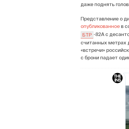
даже поднять голов
Представление о д
опубликованное
в с
-82А с десант
БТР
считанных метрах д
«встречи» российс
с брони падает оди