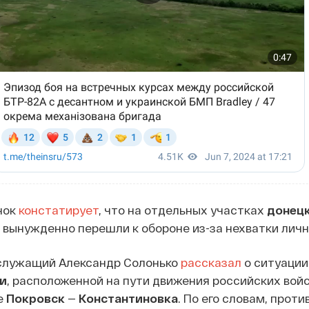
нок
констатирует
, что на отдельных участках
донец
вынужденно перешли к обороне из-за нехватки личн
служащий Александр Солонько
рассказал
о ситуации
и
, расположенной на пути движения российских войс
е
Покровск
—
Константиновка
. По его словам, проти