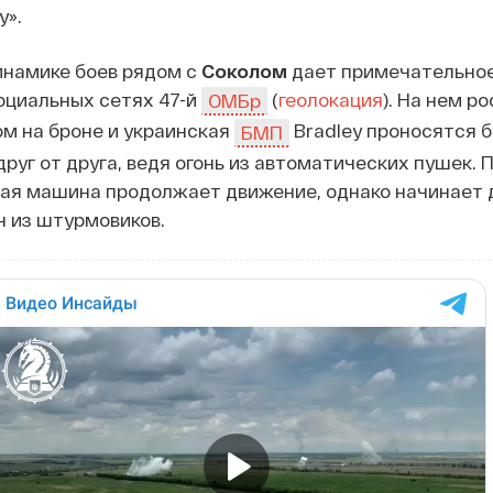
у».
инамике боев рядом с
Соколом
дает примечательное
оциальных сетях 47-й
(
геолокация
). На нем р
ОМБр
ом на броне и украинская
Bradley проносятся б
БМП
руг от друга, ведя огонь из автоматических пушек. 
кая машина продолжает движение, однако начинает 
н из штурмовиков.