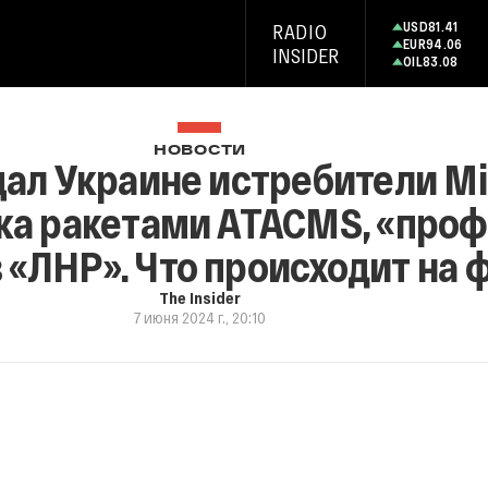
USD
81.41
RADIO
EUR
94.06
INSIDER
OIL
83.08
НОВОСТИ
ал Украине истребители Mi
ка ракетами ATACMS, «про
 «ЛНР». Что происходит на 
The Insider
7 июня 2024 г., 20:10