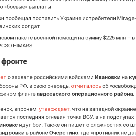
го «боевые» выплаты
н пообещал поставить Украине истребители Mirage
раинских солдат
овом пакете военной помощи на сумму $225 млн — в 
РСЗО HIMARS
 фронте
ет
о захвате российскими войсками
Ивановки
на
ку
бороны РФ, в свою очередь,
отчиталось
об «освобож
южном фланге
авдеевского операционного района
.
енок, впрочем,
утверждает
, что на западной окраине
ается последняя огневая точка ВСУ, а на подступах
иновке
идут бои. Также он пишет о сложностях со 
андровки
в районе
Очеретино
, где «противник не д