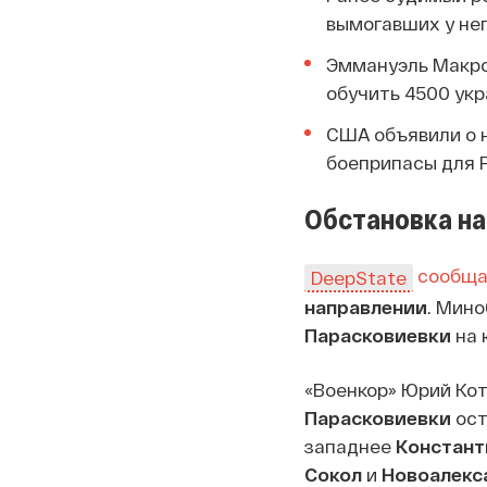
вымогавших у не
Эммануэль Макро
обучить 4500 ук
США объявили о н
боеприпасы для 
Обстановка на
сообща
DeepState
направлении
. Мино
Парасковиевки
на 
«Военкор» Юрий Кот
Парасковиевки
ост
западнее
Констант
Сокол
и
Новоалекс