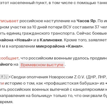
этот населенный пункт, в том числе с помощью танко
писывает
российское наступление на
Часов Яр
. По 
дном участке за 10 дней потери ВСУ составили 37 чел
пять единиц гражданского транспорта. Сейчас боевы
айона «Новый»
и в
Калиновке
. Кроме того, заявляе
0 м в направлении
микрорайона «Канал»
.
сообщает
, что российским военным удалось продвин
йного
на
.
Времевском выступе
🇷🇺⚡️Сводки ополчения Новороссии Z.O.V. (ДНР, ЛНР,
ли
историю о том, как «профашистская бабушка» из
ить российских военных выпечкой с канцелярскими 
направления на больницу» только то, что они рвали б
овремя.