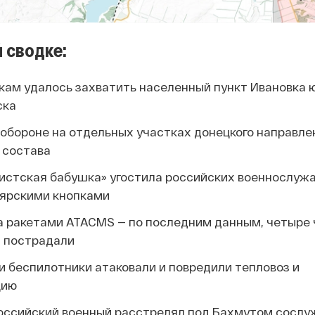
 сводке:
кам удалось захватить населенный пункт Ивановка ю
ска
обороне на отдельных участках донецкого направле
 состава
истская бабушка» угостила российских военнослуж
лярскими кнопками
а ракетами ATACMS — по последним данным, четыре 
0 пострадали
и беспилотники атаковали и повредили тепловоз и
цию
оссийский военный расстрелял под Бахмутом сослу