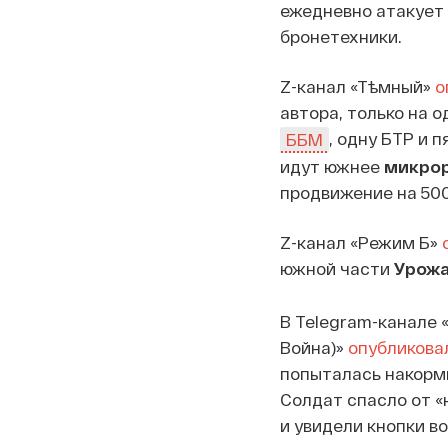
ежедневно атакует 
бронетехники.
Z-канал «Тѣмный»
о
автора, только на о
, одну БТР и 
ББМ
идут южнее
микрор
продвижение на 50
Z-канал «Режим Б»
южной части
Урожа
В Telegram-канале «
Война)»
опубликова
попыталась накорм
Солдат спасло от «
и увидели кнопки в